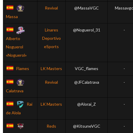
Revival
@MassaVGC
Massavg
Massa
Linares
@Noguerol_31
-
Deportivo
Alberto
eSports
Noguerol
«Noguerol»
Flames
LK Masters
VGC_flames
-
Revival
@JFCalatrava
-
Calatrava
Rai
LK Masters
@Alorai_Z
-
de Alola
Reds
@KitsuneVGC
-