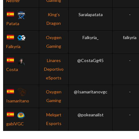
Gaming
Neofer
King’s
Saralapatata
-
Dragon
Patata
Oxygen
Falkyria_
falkyria
Gaming
Falkyria
Linares
@CostaGg45
-
Deportivo
Costa
eSports
Oxygen
@Isamaritanovgc
-
Gaming
Isamaritano
Melqart
@pokeanalist
-
Esports
gabiVGC