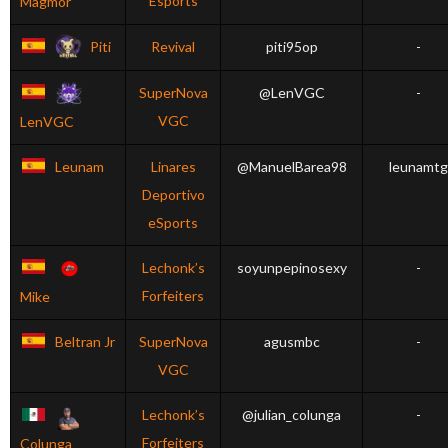
Esports
Magmor
Piti
Revival
piti95op
-
SuperNova
@LenVGC
-
VGC
LenVGC
Leunam
Linares
@ManuelBarea98
leunamtg
Deportivo
eSports
Lechonk’s
soyunpepinosexy
-
Forfeiters
Mike
Beltran Jr
SuperNova
agusmbc
-
VGC
Lechonk’s
@julian_colunga
-
Forfeiters
Colunga