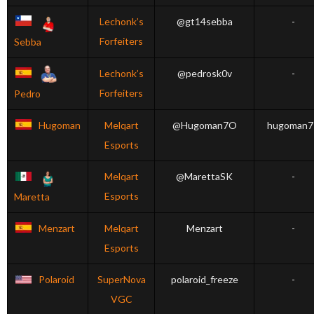
Lechonk’s
@gt14sebba
-
Forfeiters
Sebba
Lechonk’s
@pedrosk0v
-
Forfeiters
Pedro
Hugoman
Melqart
@Hugoman7O
hugoman7
Esports
Melqart
@MarettaSK
-
Esports
Maretta
Menzart
Melqart
Menzart
-
Esports
Polaroid
SuperNova
polaroid_freeze
-
VGC