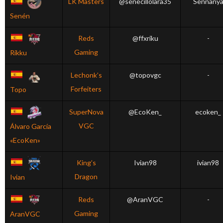
LK Masters
@senecillolara35
Sennany
Senén
Reds
@ffxriku
-
Gaming
Rikku
Lechonk’s
@topovgc
-
Forfeiters
Topo
SuperNova
@EcoKen_
ecoken_
VGC
Álvaro García
«EcoKen»
King’s
Ivian98
ivian98
Dragon
Ivian
Reds
@AranVGC
-
Gaming
AranVGC