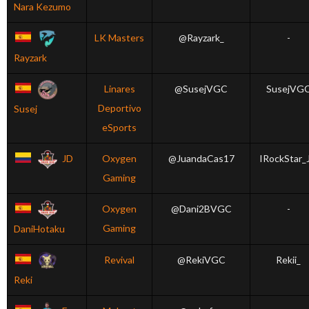
Nara Kezumo
LK Masters
@Rayzark_
-
Rayzark
Linares
@SusejVGC
SusejVG
Deportivo
Susej
eSports
JD
Oxygen
@JuandaCas17
IRockStar_
Gaming
Oxygen
@Dani2BVGC
-
Gaming
DaniHotaku
Revival
@RekiVGC
Rekii_
Reki