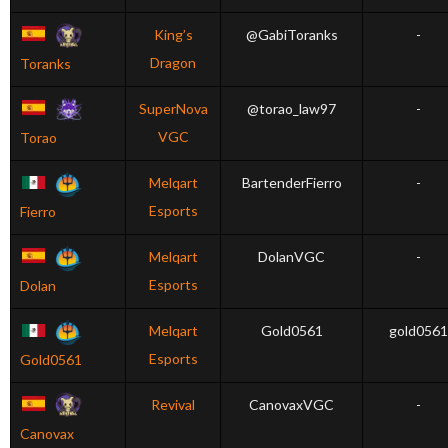
King’s
@GabiToranks
-
Dragon
Toranks
SuperNova
@torao_law97
-
VGC
Torao
Melqart
BartenderFierro
-
Esports
Fierro
Melqart
DolanVGC
-
Esports
Dolan
Melqart
Gold0561
gold0561
Esports
Gold0561
Revival
CanovaxVGC
-
Canovax