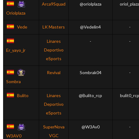
Arca9Squad
@oriolplaza
oriol_plaz
Oriolplaza
Vede
LK Masters
@Vedelin4
-
Linares
-
-
Deportivo
Er_yayo_jr
eSports
Revival
Sombrak04
-
Sombra
Bulito
Linares
@Bulito_rcp
bulit0_rc
Deportivo
eSports
SuperNova
@W3Av0
-
VGC
W3AV0