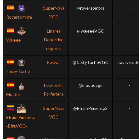
SuperNova
@roversombra
-
VGC
Roversombra
Linares
@wajeeeVGC
-
Deportivo
Wajeee
eSports
Revival
@TastyTurtleVGC
tastyturtl
Tasty Turtle
Lechonk’s
@mustiovgc
-
Forfeiters
Mustio
SuperNova
@EfrainPimienta2
-
VGC
Efraín Pimienta
«EfraVGC»