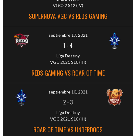
VGC22 S12 (IV)
SUPERNOVA VGC VS REDS GAMING
septiembre 17, 2021
1
-
4
Liga Destiny
VGC 2021 S10 (III)
REDS GAMING VS ROAR OF TIME
septiembre 10, 2021
2
-
3
Liga Destiny
VGC 2021 S10 (III)
ROAR OF TIME VS UNDERDOGS