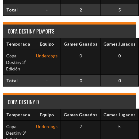
Total
-
2
5
COPA DESTINY PLAYOFFS
Temporada
Equipo
Games Ganados
Games Jugados
Copa
Underdogs
0
0
Destiny 3ª
Edición
Total
-
0
0
COPA DESTINY D
Temporada
Equipo
Games Ganados
Games Jugados
Copa
Underdogs
2
5
Destiny 3ª