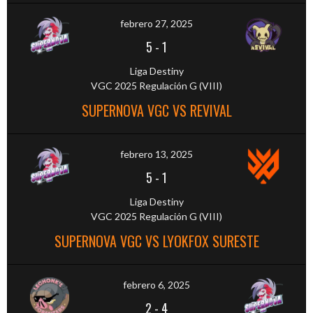
febrero 27, 2025
5
-
1
Liga Destiny
VGC 2025 Regulación G (VIII)
SUPERNOVA VGC VS REVIVAL
febrero 13, 2025
5
-
1
Liga Destiny
VGC 2025 Regulación G (VIII)
SUPERNOVA VGC VS LYOKFOX SURESTE
febrero 6, 2025
2
-
4