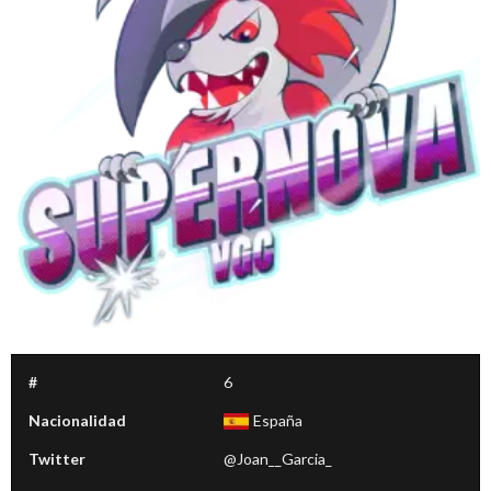
#
6
Nacionalidad
España
Twitter
@Joan__Garcia_