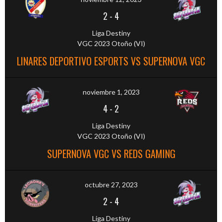
2
-
4
Liga Destiny
VGC 2023 Otoño (VI)
LINARES DEPORTIVO ESPORTS VS SUPERNOVA VGC
noviembre 1, 2023
4
-
2
Liga Destiny
VGC 2023 Otoño (VI)
SUPERNOVA VGC VS REDS GAMING
octubre 27, 2023
2
-
4
Liga Destiny