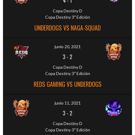
4
-
1
Copa Destiny D
Copa Destiny 3ª Edición
UNDERDOGS VS NAGA-SQUAD
junio 20, 2021
3
-
2
Copa Destiny D
Copa Destiny 3ª Edición
REDS GAMING VS UNDERDOGS
junio 11, 2021
3
-
2
Copa Destiny D
Copa Destiny 3ª Edición