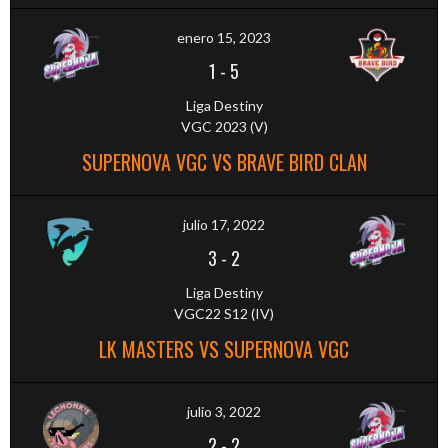
enero 15, 2023
1
-
5
Liga Destiny
VGC 2023 (V)
SUPERNOVA VGC VS BRAVE BIRD CLAN
julio 17, 2022
3
-
2
Liga Destiny
VGC22 S12 (IV)
LK MASTERS VS SUPERNOVA VGC
julio 3, 2022
2
-
2