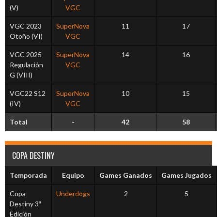
(V)
VGC
VGC 2023
SuperNova
11
17
Otoño (VI)
VGC
VGC 2025
SuperNova
14
16
Regulación
VGC
G (VIII)
VGC22 S12
SuperNova
10
15
(IV)
VGC
Total
-
42
58
COPA DESTINY
Temporada
Equipo
Games Ganados
Games Jugados
Copa
Underdogs
2
5
Destiny 3ª
Edición