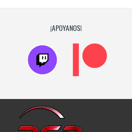
¡APOYANOS!