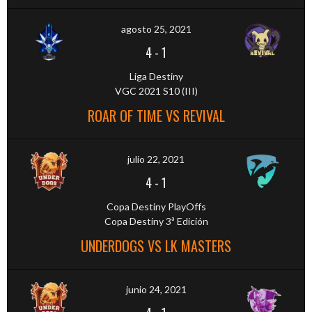
agosto 25, 2021
4
-
1
Liga Destiny
VGC 2021 S10 (III)
ROAR OF TIME VS REVIVAL
julio 22, 2021
4
-
1
Copa Destiny PlayOffs
Copa Destiny 3ª Edición
UNDERDOGS VS LK MASTERS
junio 24, 2021