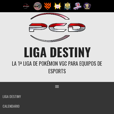
Saltar
al
contenido
LIGA DESTINY
LA 1ª LIGA DE POKÉMON VGC PARA EQUIPOS DE
ESPORTS
LIGA DESTINY
CALENDARIO