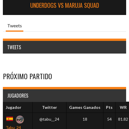
UNDERDOGS VS MARUJA SQUAD
Tweets
TWEETS
PRÓXIMO PARTIDO
JUGADORES
Jugador
Twitter
Games Ganados
Pts
WR
@tabu__24
18
54
81.82
Tabu_24