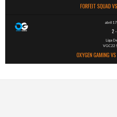
FORFEIT SQUAD V
abril 1
2
Liga D
VGC22 S
OXYGEN GAMING VS