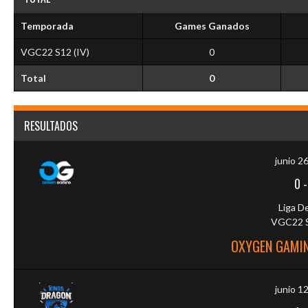
Temporada
Games Ganados
VGC22 S12 (IV)
0
Total
0
RESULTADOS
junio 2
0
Liga D
VGC22 S
OXYGEN GAMIN
junio 1