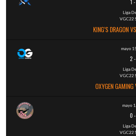
1
Liga D
VGC22 S
KING’S DRAGON V
mayo 15
2
Liga D
VGC22 S
OXYGEN GAMING 
mayo 1
0
Liga D
VGC22 S