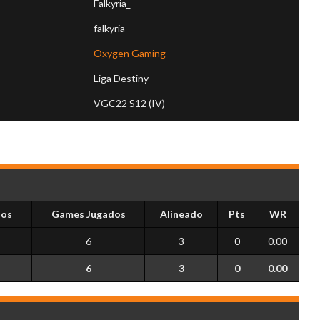
Falkyria_
falkyria
l
Oxygen Gaming
Liga Destiny
VGC22 S12 (IV)
os
Games Jugados
Alineado
Pts
WR
6
3
0
0.00
6
3
0
0.00