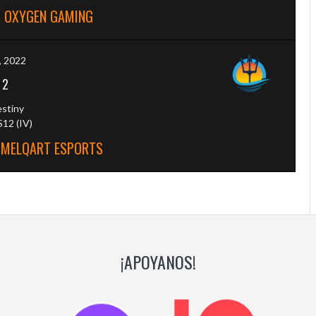
S OXYGEN GAMING
7, 2022
-
2
estiny
12 (IV)
 MELQART ESPORTS
¡APOYANOS!