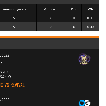
Games Jugados
Alineado
Pts
WR
6
3
0
0.00
6
3
0
0.00
6, 2022
-
4
estiny
12 (IV)
G VS REVIVAL
2, 2022