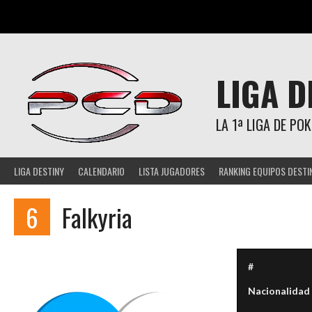
Saltar
al
contenido
LIGA D
LA 1ª LIGA DE P
LIGA DESTINY
CALENDARIO
LISTA JUGADORES
RANKING EQUIPOS DESTI
6
Falkyria
#
Nacionalidad