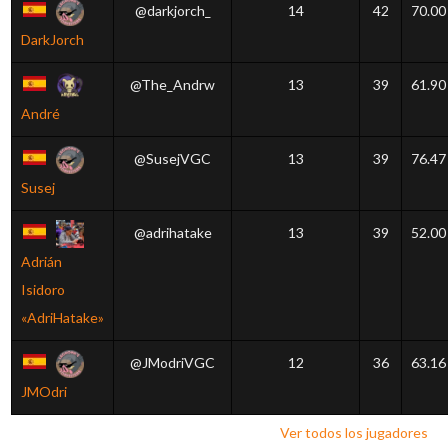
@darkjorch_
14
42
70.00
DarkJorch
@The_Andrw
13
39
61.90
André
@SusejVGC
13
39
76.47
Susej
@adrihatake
13
39
52.00
Adrián
Isidoro
«AdriHatake»
@JModriVGC
12
36
63.16
JMOdri
Ver todos los jugadores