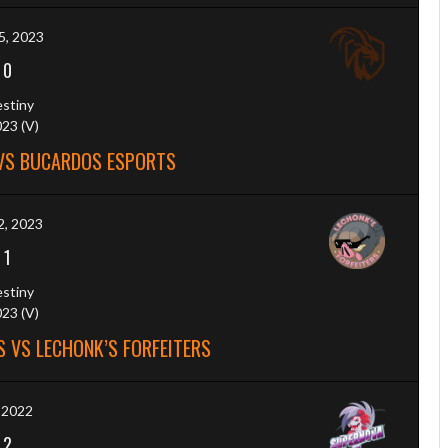
5, 2023
-
0
estiny
23 (V)
 VS BUCARDOS ESPORTS
2, 2023
-
1
estiny
23 (V)
 VS LECHONK’S FORFEITERS
, 2022
-
2