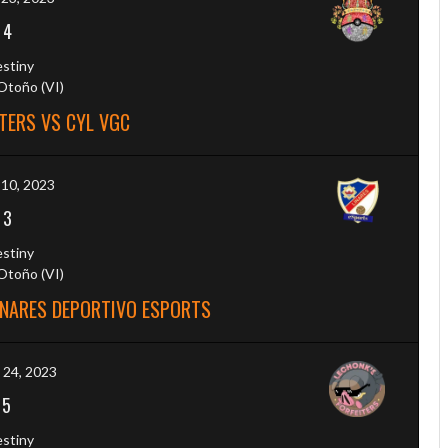
-
4
estiny
toño (VI)
TERS VS CYL VGC
 10, 2023
-
3
estiny
toño (VI)
INARES DEPORTIVO ESPORTS
 24, 2023
-
5
estiny