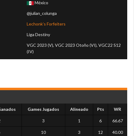
México
@julian_colunga
Lechonk’s Forfeiters
Liga Destiny
VGC 2023 (V), VGC 2023 Otoño (VI), VGC22 S12
(IV)
Ganados
Games Jugados
Alineado
Pts
WR
2
3
1
6
66.67
4
10
3
12
40.00