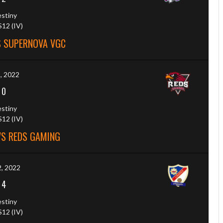
estiny
12 (IV)
S SUPERNOVA VGC
9, 2022
-
0
estiny
12 (IV)
VS REDS GAMING
, 2022
-
4
estiny
12 (IV)