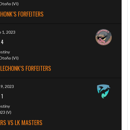
toño (VI)
HONK’S FORFEITERS
 1, 2023
-
4
estiny
toño (VI)
LECHONK’S FORFEITERS
19, 2023
-
1
estiny
23 (V)
ERS VS LK MASTERS