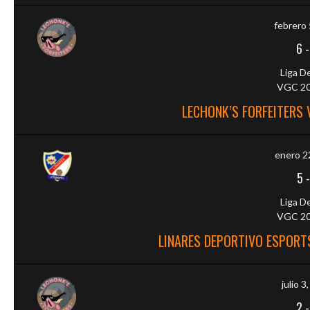
febrero 
6
Liga D
VGC 20
LECHONK’S FORFEITERS
enero 2
5
Liga D
VGC 20
LINARES DEPORTIVO ESPORTS
julio 3
2