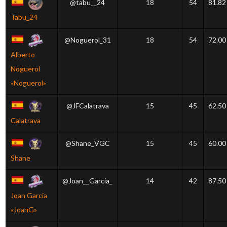
@tabu__24
18
54
81.82
Tabu_24
@Noguerol_31
18
54
72.00
Alberto
Noguerol
«Noguerol»
@JFCalatrava
15
45
62.50
Calatrava
@Shane_VGC
15
45
60.00
Shane
@Joan__Garcia_
14
42
87.50
Joan Garcia
«JoanG»