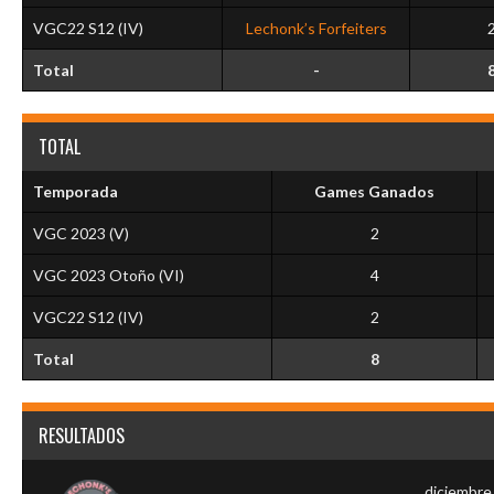
VGC22 S12 (IV)
Lechonk’s Forfeiters
Total
-
TOTAL
Temporada
Games Ganados
VGC 2023 (V)
2
VGC 2023 Otoño (VI)
4
VGC22 S12 (IV)
2
Total
8
RESULTADOS
diciembre