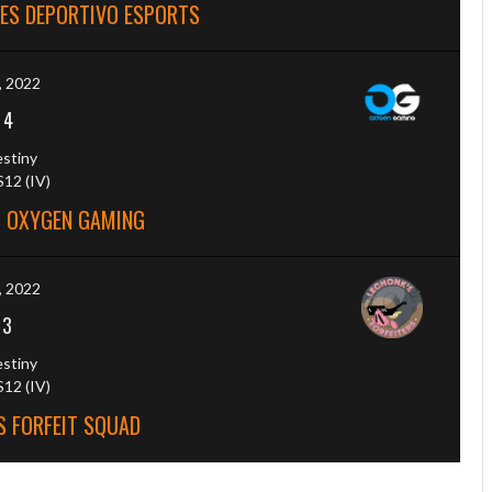
RES DEPORTIVO ESPORTS
, 2022
-
4
estiny
12 (IV)
S OXYGEN GAMING
7, 2022
-
3
estiny
12 (IV)
S FORFEIT SQUAD