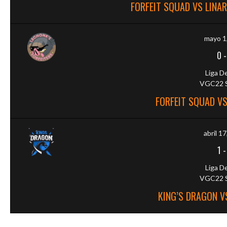
FORFEIT SQUAD VS LINA
mayo 1
0
Liga D
VGC22 S
FORFEIT SQUAD V
abril 1
1
Liga D
VGC22 S
KING’S DRAGON V