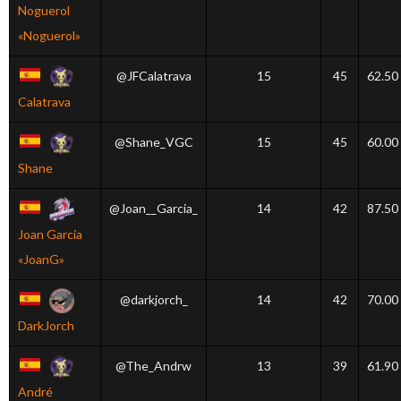
Noguerol
«Noguerol»
@JFCalatrava
15
45
62.50
Calatrava
@Shane_VGC
15
45
60.00
Shane
@Joan__Garcia_
14
42
87.50
Joan Garcia
«JoanG»
@darkjorch_
14
42
70.00
DarkJorch
@The_Andrw
13
39
61.90
André