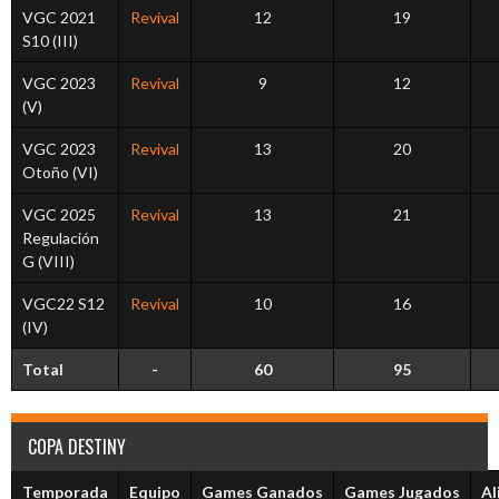
VGC 2021
Revival
12
19
S10 (III)
VGC 2023
Revival
9
12
(V)
VGC 2023
Revival
13
20
Otoño (VI)
VGC 2025
Revival
13
21
Regulación
G (VIII)
VGC22 S12
Revival
10
16
(IV)
Total
-
60
95
COPA DESTINY
Temporada
Equipo
Games Ganados
Games Jugados
Al