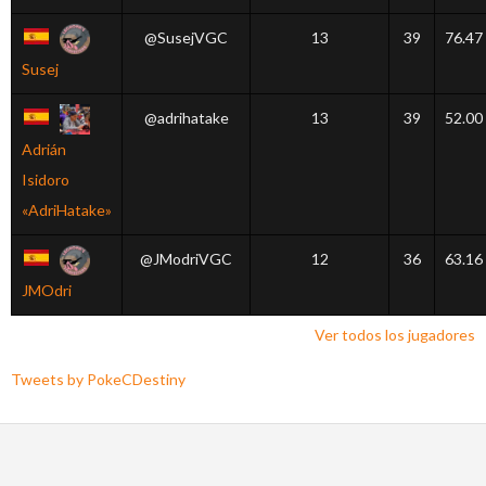
@SusejVGC
13
39
76.47
Susej
@adrihatake
13
39
52.00
Adrián
Isidoro
«AdriHatake»
@JModriVGC
12
36
63.16
JMOdri
Ver todos los jugadores
Tweets by PokeCDestiny