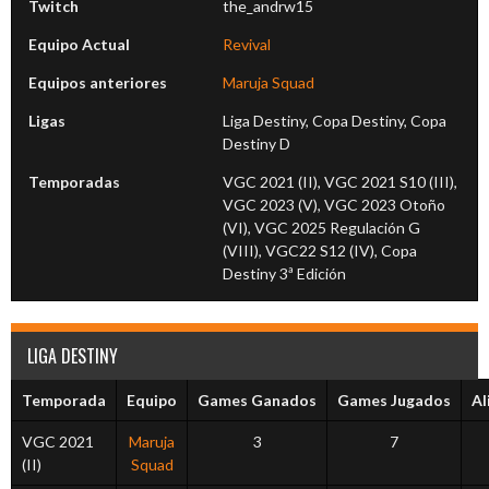
Twitch
the_andrw15
Equipo Actual
Revival
Equipos anteriores
Maruja Squad
Ligas
Liga Destiny, Copa Destiny, Copa
Destiny D
Temporadas
VGC 2021 (II), VGC 2021 S10 (III),
VGC 2023 (V), VGC 2023 Otoño
(VI), VGC 2025 Regulación G
(VIII), VGC22 S12 (IV), Copa
Destiny 3ª Edición
LIGA DESTINY
Temporada
Equipo
Games Ganados
Games Jugados
Al
VGC 2021
Maruja
3
7
(II)
Squad