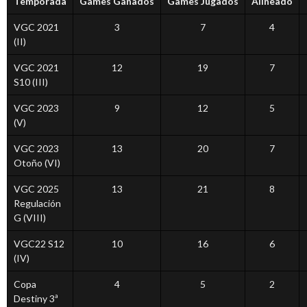
Temporada
Games Ganados
Games Jugados
Alineado
VGC 2021
3
7
4
(II)
VGC 2021
12
19
7
S10 (III)
VGC 2023
9
12
5
(V)
VGC 2023
13
20
7
Otoño (VI)
VGC 2025
13
21
8
Regulación
G (VIII)
VGC22 S12
10
16
6
(IV)
Copa
4
5
2
Destiny 3ª