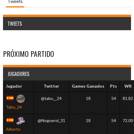
Tweets
TWEETS
PRÓXIMO PARTIDO
JUGADORES
Jugador
Twitter
Games Ganados
Pts
WR
@tabu__24
18
54
81.82
Tabu_24
@Noguerol_31
18
54
72.00
Alberto