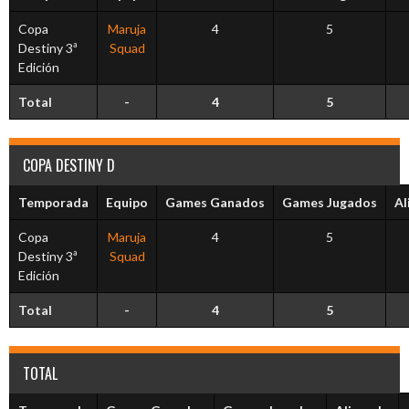
Copa
Maruja
4
5
Destiny 3ª
Squad
Edición
Total
-
4
5
COPA DESTINY D
Temporada
Equipo
Games Ganados
Games Jugados
Al
Copa
Maruja
4
5
Destiny 3ª
Squad
Edición
Total
-
4
5
TOTAL