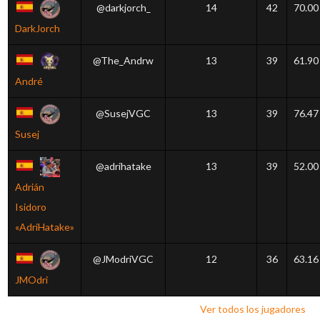
@darkjorch_
14
42
70.00
DarkJorch
@The_Andrw
13
39
61.90
André
@SusejVGC
13
39
76.47
Susej
@adrihatake
13
39
52.00
Adrián
Isidoro
«AdriHatake»
@JModriVGC
12
36
63.16
JMOdri
Ver todos los jugadores