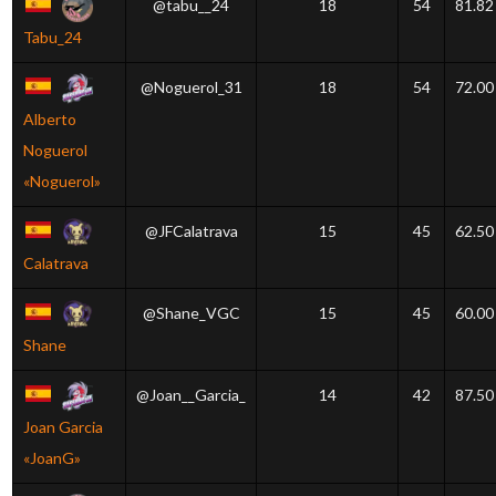
@tabu__24
18
54
81.82
Tabu_24
@Noguerol_31
18
54
72.00
Alberto
Noguerol
«Noguerol»
@JFCalatrava
15
45
62.50
Calatrava
@Shane_VGC
15
45
60.00
Shane
@Joan__Garcia_
14
42
87.50
Joan Garcia
«JoanG»