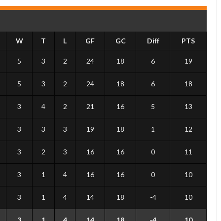
W
T
L
GF
GC
Diff
PTS
5
3
2
24
18
6
19
5
3
2
24
18
6
18
3
4
2
21
16
5
13
3
3
3
19
18
1
12
3
2
3
16
16
0
11
3
1
4
16
16
0
10
3
1
4
14
18
-4
10
3
1
4
14
18
-4
10