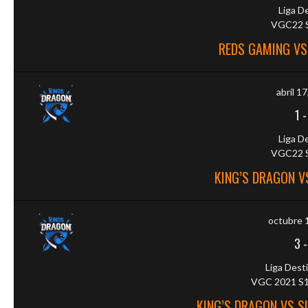
Liga D
VGC22 S
REDS GAMING VS
abril 1
1
Liga D
VGC22 S
KING’S DRAGON V
octubre 
3
Liga Desti
VGC 2021 S10 
KING’S DRAGON VS 