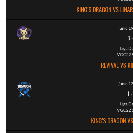
KING’S DRAGON VS LINA
junio 1
3
Liga D
VGC22 S
REVIVAL VS K
junio 1
1
Liga D
VGC22 S
KING’S DRAGON V