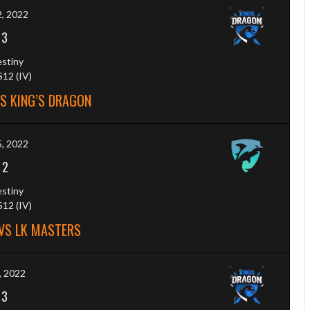
, 2022
-
3
estiny
12 (IV)
S KING’S DRAGON
, 2022
-
2
estiny
12 (IV)
VS LK MASTERS
, 2022
-
3