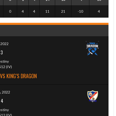
0
4
4
11
21
-10
4
, 2022
-
3
estiny
12 (IV)
VS KING’S DRAGON
6, 2022
-
4
estiny
12 (IV)