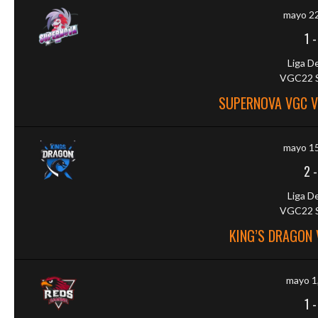
mayo 22
1
Liga D
VGC22 S
SUPERNOVA VGC V
mayo 15
2
Liga D
VGC22 S
KING’S DRAGON 
mayo 1
1