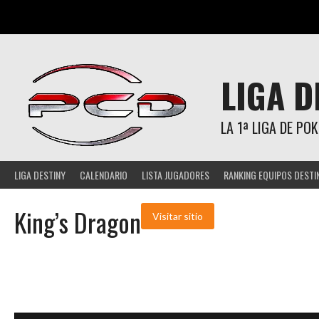
Saltar
al
contenido
LIGA D
LA 1ª LIGA DE P
LIGA DESTINY
CALENDARIO
LISTA JUGADORES
RANKING EQUIPOS DESTI
King’s Dragon