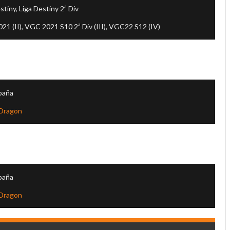
stiny, Liga Destiny 2ª Div
1 (II), VGC 2021 S10 2ª Div (III), VGC22 S12 (IV)
paña
 Dragon
paña
 Dragon