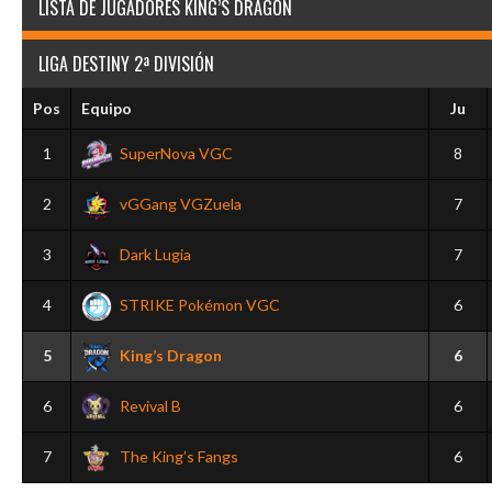
LISTA DE JUGADORES KING’S DRAGON
LIGA DESTINY 2ª DIVISIÓN
Pos
Equipo
Ju
1
SuperNova VGC
8
2
vGGang VGZuela
7
3
Dark Lugia
7
4
STRIKE Pokémon VGC
6
5
King’s Dragon
6
6
Revival B
6
7
The King’s Fangs
6