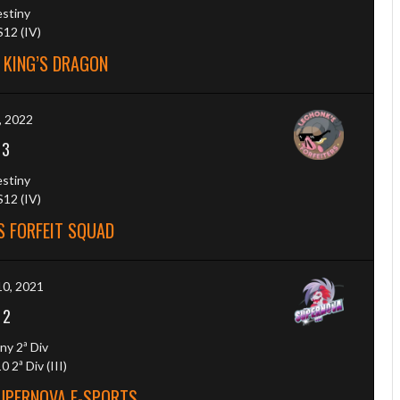
estiny
12 (IV)
 KING’S DRAGON
7, 2022
-
3
estiny
12 (IV)
S FORFEIT SQUAD
10, 2021
-
2
ny 2ª Div
2ª Div (III)
SUPERNOVA E-SPORTS