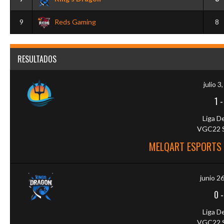
9
Reds Gaming
8
RESULTADOS
julio 3
1
Liga D
VGC22 S
MELQART ESPORTS 
junio 2
0
Liga D
VGC22 S