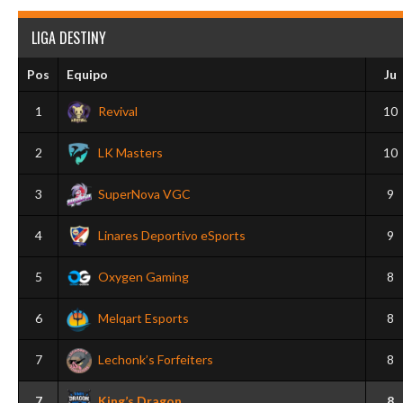
LIGA DESTINY
Pos
Equipo
Ju
1
Revival
10
2
LK Masters
10
3
SuperNova VGC
9
4
Linares Deportivo eSports
9
5
Oxygen Gaming
8
6
Melqart Esports
8
7
Lechonk’s Forfeiters
8
7
King’s Dragon
8