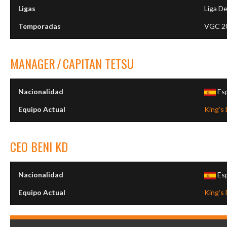
Ligas
Liga De
Temporadas
VGC 202
MANAGER
/
CAPITAN
TETSU
Nacionalidad
Es
Equipo Actual
King’s
CEO
BENI KD
Nacionalidad
Es
Equipo Actual
King’s