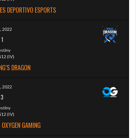
RES DEPORTIVO ESPORTS
9, 2022
-
1
estiny
12 (IV)
ING’S DRAGON
2, 2022
-
3
estiny
12 (IV)
S OXYGEN GAMING