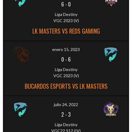
6
-
0
Liga Destiny
VGC 2023 (V)
LK MASTERS VS REDS GAMING
enero 15, 2023
0
-
6
Liga Destiny
VGC 2023 (V)
BUCARDOS ESPORTS VS LK MASTERS
julio 24, 2022
2
-
3
Liga Destiny
VGC22 S12 (IV)