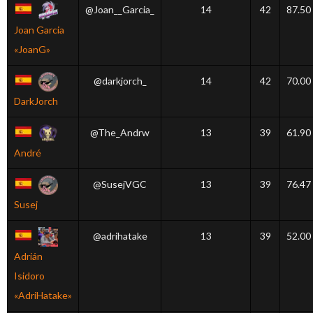
@Joan__Garcia_
14
42
87.50
Joan Garcia
«JoanG»
@darkjorch_
14
42
70.00
DarkJorch
@The_Andrw
13
39
61.90
André
@SusejVGC
13
39
76.47
Susej
@adrihatake
13
39
52.00
Adrián
Isidoro
«AdriHatake»