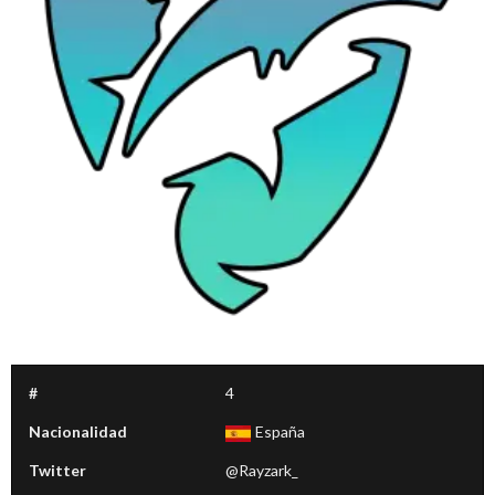
#
4
Nacionalidad
España
Twitter
@Rayzark_