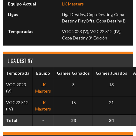
Equipo Actual
LK Masters
Ligas
Liga Destiny, Copa Destiny, Copa
Destiny PlayOffs, Copa Destiny B
Temporadas
VGC 2023 (V), VGC22 S12 (IV),
Copa Destiny 3ª Edición
LIGA DESTINY
Temporada
Equipo
Games Ganados
Games Jugados
A
VGC 2023
LK
8
13
(V)
Masters
VGC22 S12
LK
15
21
(IV)
Masters
Total
-
23
34