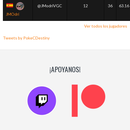
@JModriVGC
12
36
63.16
JMOdri
Ver todos los jugadores
Tweets by PokeCDestiny
¡APOYANOS!