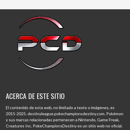
ACERCA DE ESTE SITIO
El contenido de esta web, no limitado a texto o imágenes, es
2015-2025. destinyleague.pokechampionsdestiny.com. Pokémon
y sus marcas relacionadas pertenecen a Nintendo, Game Freak,
Creatures Inc. PokeChampionsDestiny es un sitio web no oficial.