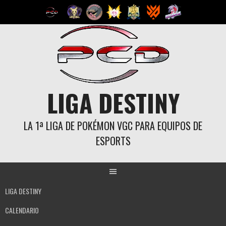
Saltar
al
contenido
LIGA DESTINY
LA 1ª LIGA DE POKÉMON VGC PARA EQUIPOS DE
ESPORTS
LIGA DESTINY
CALENDARIO