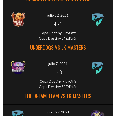
julio 22, 2021
4
-
1
Copa Destiny PlayOffs
Copa Destiny 3ª Edición
UNDERDOGS VS LK MASTERS
julio 7, 2021
1
-
3
Copa Destiny PlayOffs
Copa Destiny 3ª Edición
THE DREAM TEAM VS LK MASTERS
junio 27, 2021