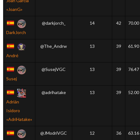
Joan Garcia
«JoanG»
@darkjorch_
14
42
70.00
DarkJorch
@The_Andrw
13
39
61.90
André
@SusejVGC
13
39
76.47
Susej
@adrihatake
13
39
52.00
Adrián
Isidoro
«AdriHatake»
@JModriVGC
12
36
63.16