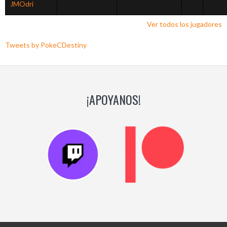
JMOdri
Ver todos los jugadores
Tweets by PokeCDestiny
¡APOYANOS!