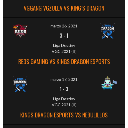
VGGANG VGZUELA VS KING’S DRAGON
marzo 26, 2021
3
-
1
Liga Destiny
VGC 2021 (II)
REDS GAMING VS KINGS DRAGON ESPORTS
marzo 17, 2021
1
-
3
Liga Destiny
VGC 2021 (II)
KINGS DRAGON ESPORTS VS NEBULILLOS