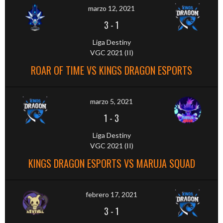
marzo 12, 2021
3
-
1
Liga Destiny
VGC 2021 (II)
ROAR OF TIME VS KINGS DRAGON ESPORTS
marzo 5, 2021
1
-
3
Liga Destiny
VGC 2021 (II)
KINGS DRAGON ESPORTS VS MARUJA SQUAD
febrero 17, 2021
3
-
1