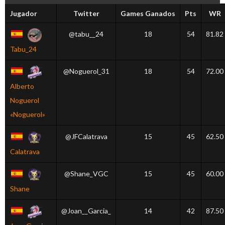
Jugador
Twitter
Games Ganados
Pts
WR
@tabu__24
18
54
81.82
Tabu_24
@Noguerol_31
18
54
72.00
Alberto
Noguerol
«Noguerol»
@JFCalatrava
15
45
62.50
Calatrava
@Shane_VGC
15
45
60.00
Shane
@Joan__Garcia_
14
42
87.50