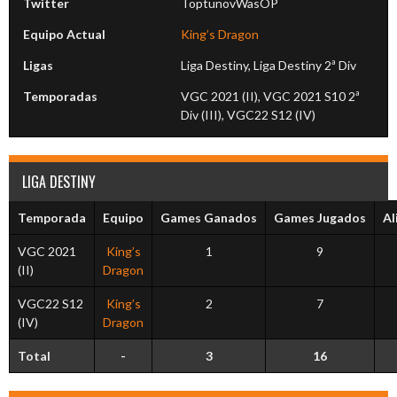
Twitter
ToptunovWasOP
Equipo Actual
King’s Dragon
Ligas
Liga Destiny, Liga Destiny 2ª Div
Temporadas
VGC 2021 (II), VGC 2021 S10 2ª
Div (III), VGC22 S12 (IV)
LIGA DESTINY
Temporada
Equipo
Games Ganados
Games Jugados
Al
VGC 2021
King’s
1
9
(II)
Dragon
VGC22 S12
King’s
2
7
(IV)
Dragon
Total
-
3
16