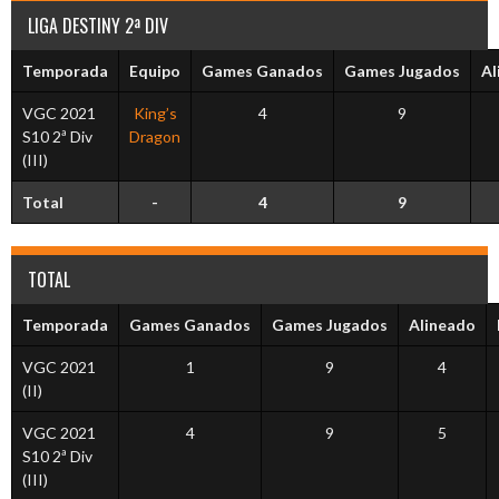
LIGA DESTINY 2ª DIV
Temporada
Equipo
Games Ganados
Games Jugados
Al
VGC 2021
King’s
4
9
S10 2ª Div
Dragon
(III)
Total
-
4
9
TOTAL
Temporada
Games Ganados
Games Jugados
Alineado
VGC 2021
1
9
4
(II)
VGC 2021
4
9
5
S10 2ª Div
(III)