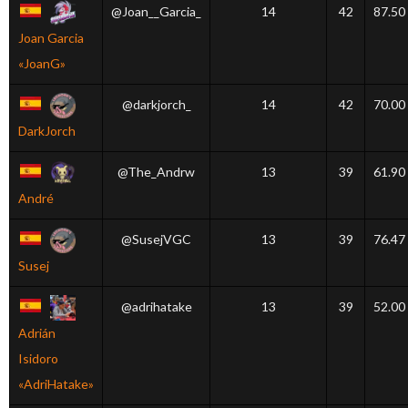
@Joan__Garcia_
14
42
87.50
Joan Garcia
«JoanG»
@darkjorch_
14
42
70.00
DarkJorch
@The_Andrw
13
39
61.90
André
@SusejVGC
13
39
76.47
Susej
@adrihatake
13
39
52.00
Adrián
Isidoro
«AdriHatake»