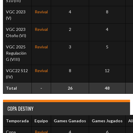
S10 (III)
VGC 2023
Revival
4
8
(V)
VGC 2023
Revival
2
4
Otoño (VI)
VGC 2025
Revival
3
5
Regulación
G (VIII)
VGC22 S12
Revival
8
12
(IV)
Total
-
26
48
COPA DESTINY
Temporada
Equipo
Games Ganados
Games Jugados
Al
Copa
Revival
4
6