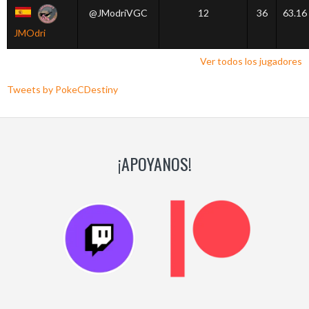
@JModriVGC
12
36
63.16
JMOdri
Ver todos los jugadores
Tweets by PokeCDestiny
¡APOYANOS!