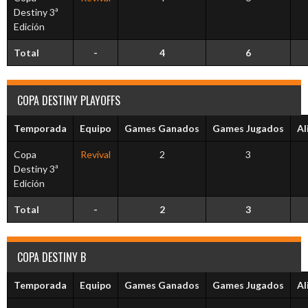
Destiny 3ª
Edición
Total
-
4
6
COPA DESTINY PLAYOFFS
Temporada
Equipo
Games Ganados
Games Jugados
Al
Copa
Revival
2
3
Destiny 3ª
Edición
Total
-
2
3
COPA DESTINY B
Temporada
Equipo
Games Ganados
Games Jugados
Al