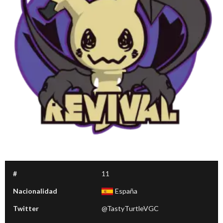
#
11
Nacionalidad
España
Twitter
@TastyTurtleVGC