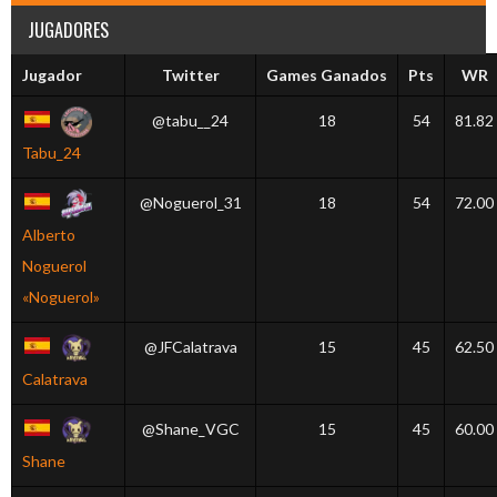
JUGADORES
Jugador
Twitter
Games Ganados
Pts
WR
@tabu__24
18
54
81.82
Tabu_24
@Noguerol_31
18
54
72.00
Alberto
Noguerol
«Noguerol»
@JFCalatrava
15
45
62.50
Calatrava
@Shane_VGC
15
45
60.00
Shane