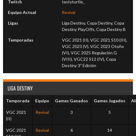
Twitch
tastyturtle_
Equipo Actual
Revival
Ligas
Liga Destiny, Copa Destiny, Copa
Destiny PlayOffs, Copa Destiny B
Temporadas
VGC 2021 (II), VGC 2021 S10 (III),
VGC 2023 (V), VGC 2023 Otoño
(VI), VGC 2025 Regulación G
(VIII), VGC22 S12 (IV), Copa
Destiny 3ª Edición
LIGA DESTINY
Temporada
Equipo
Games Ganados
Games Jugados
Al
VGC 2021
Revival
3
5
(II)
VGC 2021
Revival
6
14