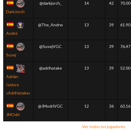
@darkjorch_
14
42
70.00
DarkJorch
@The_Andrw
13
39
61.90
André
@SusejVGC
13
39
76.47
Susej
@adrihatake
13
39
52.00
Adrián
Isidoro
«AdriHatake»
@JModriVGC
12
36
63.16
JMOdri
Ver todos los jugadores