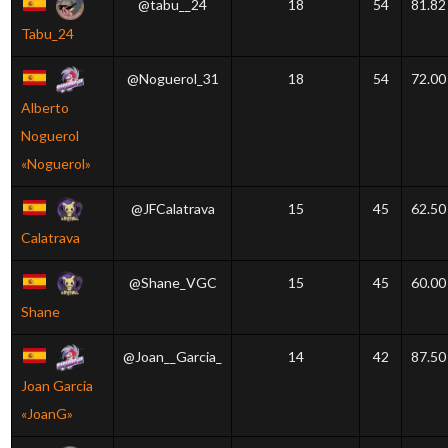
@tabu__24
18
54
81.82
Tabu_24
@Noguerol_31
18
54
72.00
Alberto
Noguerol
«Noguerol»
@JFCalatrava
15
45
62.50
Calatrava
@Shane_VGC
15
45
60.00
Shane
@Joan__Garcia_
14
42
87.50
Joan Garcia
«JoanG»