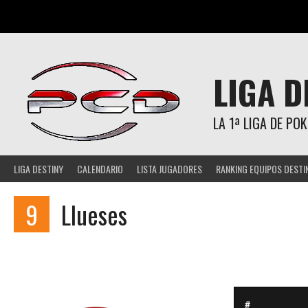
Saltar
al
contenido
LIGA D
LA 1ª LIGA DE P
LIGA DESTINY
CALENDARIO
LISTA JUGADORES
RANKING EQUIPOS DESTI
9
Llueses
#