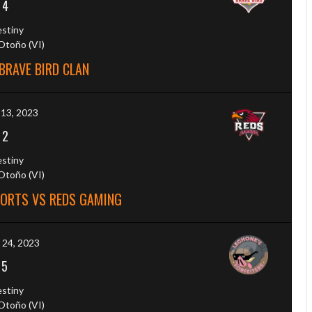
-
4
estiny
toño (VI)
BRAVE BIRD CLAN
 13, 2023
-
2
estiny
toño (VI)
PORTS VS REDS GAMING
 24, 2023
-
5
estiny
toño (VI)