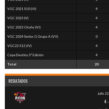
VGC 2021 S10 (III)
4
VGC 2023 (V)
4
VGC 2023 Otoño (VI)
4
VGC 2024 Series G Grupo A (VII)
0
VGC22 S12 (IV)
4
Copa Destiny 3ª Edición
4
Total
20
RESULTADOS
julio 2
4