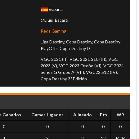
España
@Lluis_Escarti
l
Reds Gaming
Liga Destiny, Copa Destiny, Copa Destiny
PlayOffs, Copa Destiny D
VGC 2021 (II), VGC 2021 S10 (III), VGC
2023 (V), VGC 2023 Otoño (VI), VGC 2024
Series G Grupo A (VII), VGC22 S12 (IV),
Copa Destiny 3ª Edición
s Ganados
Games Jugados
Alineado
Pts
WR
0
0
0
0
0
4
9
3
12
44.44