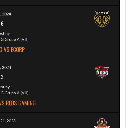
4, 2024
-
6
estiny
G Grupo A (VII)
G VS ECORP
7, 2024
-
3
estiny
G Grupo A (VII)
VS REDS GAMING
 21, 2023