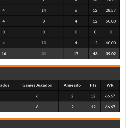
4
14
6
12
28.57
4
8
4
12
50.00
0
0
0
0
0
4
10
4
12
40.00
16
41
17
48
39.02
ados
Games Jugados
Alineado
Pts
WR
6
2
12
66.67
6
2
12
66.67