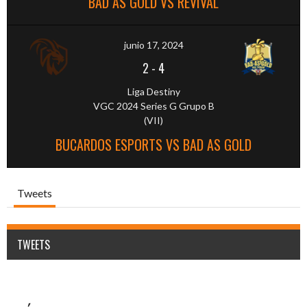
BAD AS GOLD VS REVIVAL
junio 17, 2024
2
-
4
Liga Destiny
VGC 2024 Series G Grupo B
(VII)
BUCARDOS ESPORTS VS BAD AS GOLD
Tweets
TWEETS