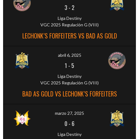
3
-
2
Liga Destiny
VGC 2025 Regulación G (VIII)
LECHONK’S FORFEITERS VS BAD AS GOLD
abril 6, 2025
1
-
5
Liga Destiny
VGC 2025 Regulación G (VIII)
BAD AS GOLD VS LECHONK’S FORFEITERS
marzo 27, 2025
0
-
6
Liga Destiny