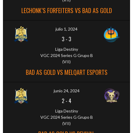
LECHONK’S FORFEITERS VS BAD AS GOLD
julio 1, 2024
3
-
3
Liga Destiny
VGC 2024 Series G Grupo B
(VII)
BAD AS GOLD VS MELQART ESPORTS
junio 24, 2024
2
-
4
Liga Destiny
VGC 2024 Series G Grupo B
(VII)