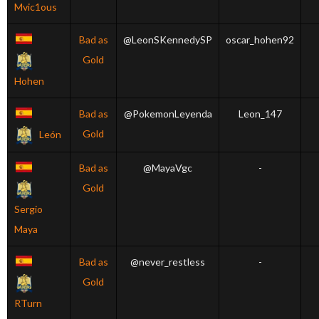
Mvic1ous
Bad as
@LeonSKennedySP
oscar_hohen92
Gold
Hohen
Bad as
@PokemonLeyenda
Leon_147
Gold
León
Bad as
@MayaVgc
-
Gold
Sergio
Maya
Bad as
@never_restless
-
Gold
RTurn