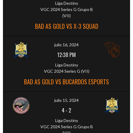
Liga Destiny
VGC 2024 Series G Grupo B
(VII)
BAD AS GOLD VS X-3 SQUAD
julio 16, 2024
12:38 PM
Liga Destiny
VGC 2024 Series G (VII)
BAD AS GOLD VS BUCARDOS ESPORTS
julio 15, 2024
4
-
2
Liga Destiny
VGC 2024 Series G Grupo B
(VII)