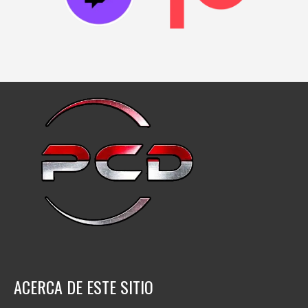
ACERCA DE ESTE SITIO