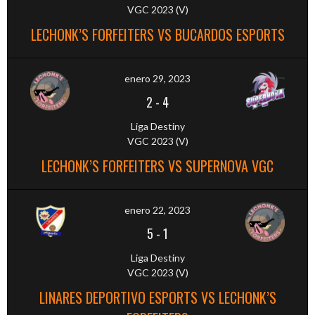
VGC 2023 (V)
LECHONK’S FORFEITERS VS BUCARDOS ESPORTS
enero 29, 2023
2
-
4
Liga Destiny
VGC 2023 (V)
LECHONK’S FORFEITERS VS SUPERNOVA VGC
enero 22, 2023
5
-
1
Liga Destiny
VGC 2023 (V)
LINARES DEPORTIVO ESPORTS VS LECHONK’S