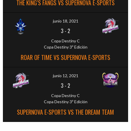
THE KING’S FANGS VS SUPERNOVA E-SPORTS
junio 18, 2021
3
-
2
Copa Destiny C
Copa Destiny 3ª Edición
ROAR OF TIME VS SUPERNOVA E-SPORTS
junio 12, 2021
3
-
2
Copa Destiny C
Copa Destiny 3ª Edición
SUPERNOVA E-SPORTS VS THE DREAM TEAM