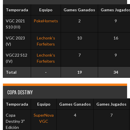
Temporada
Equipo
Games Ganados
Games Jugado
VGC 2021
PokeHornets
2
9
S10 (III)
VGC 2023
Lechonk’s
10
16
(V)
Forfeiters
VGC22 S12
Lechonk’s
7
9
(IV)
Forfeiters
Total
-
19
34
COPA DESTINY
Temporada
Equipo
Games Ganados
Games Jugados
Copa
SuperNova
4
7
Destiny 3ª
VGC
Edición