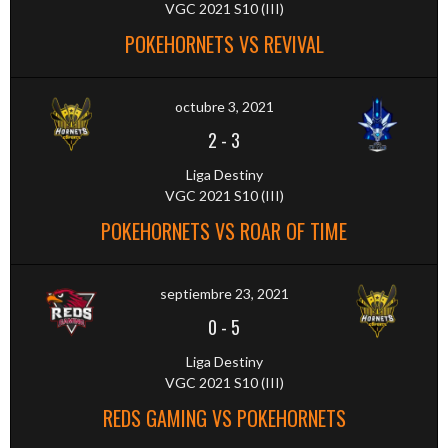
VGC 2021 S10 (III)
POKEHORNETS VS REVIVAL
octubre 3, 2021
2
-
3
Liga Destiny
VGC 2021 S10 (III)
POKEHORNETS VS ROAR OF TIME
septiembre 23, 2021
0
-
5
Liga Destiny
VGC 2021 S10 (III)
REDS GAMING VS POKEHORNETS