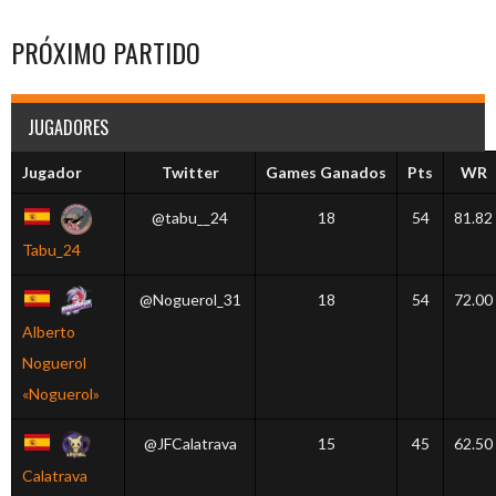
PRÓXIMO PARTIDO
JUGADORES
Jugador
Twitter
Games Ganados
Pts
WR
@tabu__24
18
54
81.82
Tabu_24
@Noguerol_31
18
54
72.00
Alberto
Noguerol
«Noguerol»
@JFCalatrava
15
45
62.50
Calatrava