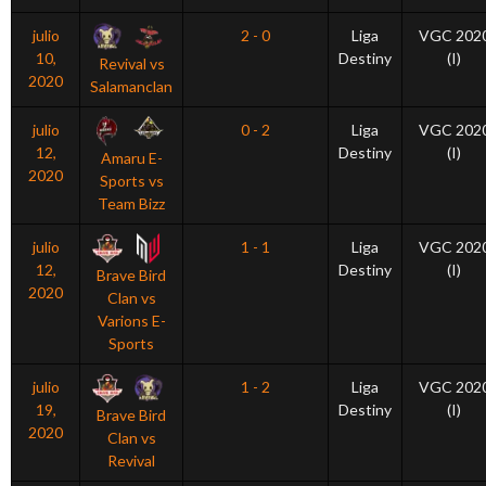
julio
2 - 0
Liga
VGC 202
10,
Destiny
(I)
Revival vs
2020
Salamanclan
julio
0 - 2
Liga
VGC 202
12,
Destiny
(I)
Amaru E-
2020
Sports vs
Team Bizz
julio
1 - 1
Liga
VGC 202
12,
Destiny
(I)
Brave Bird
2020
Clan vs
Varions E-
Sports
julio
1 - 2
Liga
VGC 202
19,
Destiny
(I)
Brave Bird
2020
Clan vs
Revival