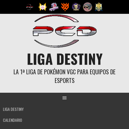
Saltar
al
contenido
LIGA DESTINY
LA 1ª LIGA DE POKÉMON VGC PARA EQUIPOS DE
ESPORTS
LIGA DESTINY
CALENDARIO