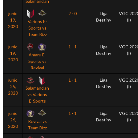
Salamanclan
junio
2 - 0
Liga
VGC 202
19,
Destiny
(I)
Varions E-
2020
Sports vs
Team Bizz
junio
1 - 1
Liga
VGC 202
19,
Destiny
(I)
Amaru E-
2020
Sports vs
Revival
junio
1 - 1
Liga
VGC 202
25,
Destiny
(I)
Salamanclan
2020
vs Varions
E-Sports
junio
1 - 1
Liga
VGC 202
26,
Destiny
(I)
Revival vs
2020
Team Bizz