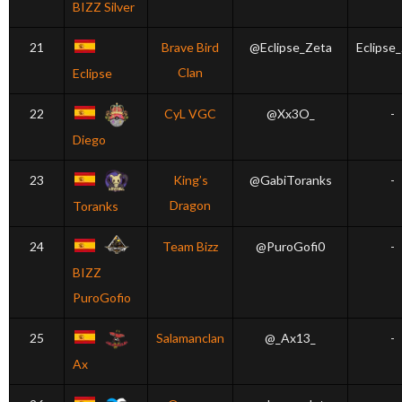
BIZZ Silver
21
Brave Bird
@Eclipse⁩_Zeta
Eclipse
Clan
Eclipse
22
CyL VGC
@Xx3O_
-
Diego
23
King’s
@GabiToranks
-
Dragon
Toranks
24
Team Bizz
@PuroGofi0
-
BIZZ
PuroGofio
25
Salamanclan
@_Ax13_
-
Ax