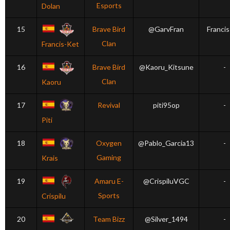
Esports
Dolan
15
Brave Bird
@GarvFran
Franci
Clan
Francis-Ket
16
Brave Bird
@Kaoru_Kitsune
-
Clan
Kaoru
17
Revival
piti95op
-
Piti
18
Oxygen
@Pablo_Garcia13
-
Gaming
Krais
19
Amaru E-
@CrispiluVGC
-
Sports
Crispilu
20
Team Bizz
@Silver_1494
-