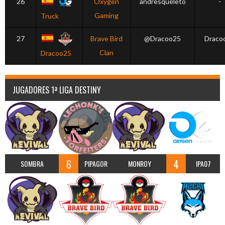
26
Oxygen
andresqueleto
-
Gaming
Truck
27
Brave Bird
@⁨Dracoo25
Dracoo
Clan
Dracoo25
JUGADORES 1ª LIGA DESTINY
6
4
SOMBRA
PIPAGOR
MONROY
IPA07