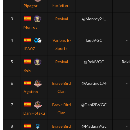
Forfeiters
Pipagor
3
Revival
@Monroy21_
-
Monroy
4
Varions E-
IagoVGC
-
Sports
IPA07
5
Revival
@RekiVGC
Reki
Reki
6
Brave Bird
@⁨Agatino⁩174
-
Clan
Agatino
7
Brave Bird
@Dani2BVGC
-
Clan
DaniHotaku
8
Brave Bird
@MadaraVGc
-