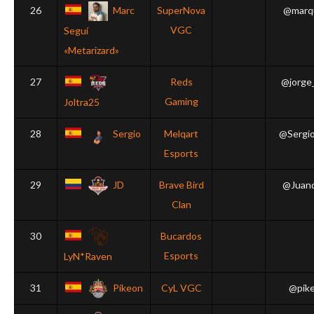
26
Marc
SuperNova
@marqu
VGC
Seguí
«Metarizard»
27
Reds
@jorge
Gaming
Joltra25
28
Sergio
Melqart
@Sergi
Esports
29
JD
Brave Bird
@Juan
Clan
30
Bucardos
Esports
LyN*Raven
31
Pikeon
CyL VGC
@pik