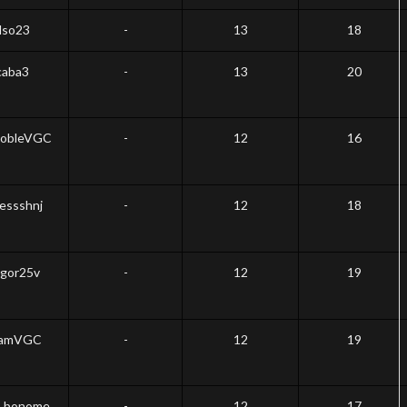
lso23
-
13
18
aba3
-
13
20
obleVGC
-
12
16
essshnj
-
12
18
gor25v
-
12
19
iamVGC
-
12
19
_bonome
-
12
17