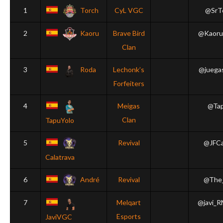
1
Torch
CyL VGC
@SrT
2
Kaoru
Brave Bird
@Kaoru
Clan
3
Roda
Lechonk’s
@juegas
Forfeiters
4
Meigas
@Tap
Clan
TapuYolo
5
Revival
@JFCa
Calatrava
6
André
Revival
@The
7
Melqart
@javi_
Esports
JaviVGC