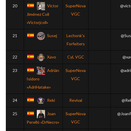
20
Víctor
SuperNova
@victo
VGC
Jiménez Coll
«Victorjcoll»
21
Susej
Lechonk’s
@Sus
Forfeiters
22
Xavo
CyL VGC
@xa
23
Adrián
SuperNova
@adri
VGC
Isidoro
«AdriHatake»
24
Reki
Revival
@Re
25
Joan
SuperNova
@JoanP
VGC
Perelló «DrNecro»