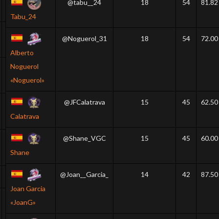
@tabu__24
18
54
81.82
10
54
72.00
Tabu_24
9
51
73.91
@Noguerol_31
18
54
72.00
Alberto
Noguerol
9
48
80.00
«Noguerol»
@JFCalatrava
15
45
62.50
9
42
56.00
Calatrava
@Shane_VGC
15
45
60.00
9
42
66.67
Shane
@Joan__Garcia_
14
42
87.50
7
39
65.00
Joan Garcia
9
39
68.42
«JoanG»