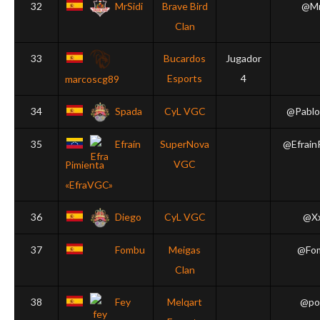
32
MrSidi
Brave Bird
@Mr
Clan
33
Bucardos
Jugador
Esports
4
marcoscg89
34
Spada
CyL VGC
@Pablo
35
Efraín
SuperNova
@Efrain
VGC
Pimienta
«EfraVGC»
36
Diego
CyL VGC
@X
37
Fombu
Meigas
@Fo
Clan
38
Fey
Melqart
@po