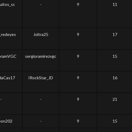
itos_sc
-
9
11
_redeyes
Joltra25
9
17
oramVGC
sergioramirezvgc
9
15
daCas17
IRockStar_JD
9
16
-
-
9
21
eon202
-
9
15