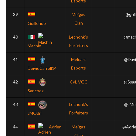
Esports
39
Meigas
@guil
Clan
Guillehue
40
Lechonk’s
@mach
Forfeiters
Machín
41
Melqart
@Davi
Esports
DeividCarroll14
42
CyL VGC
@Ssaa
Sanchez
43
Lechonk’s
@JMo
Forfeiters
JMOdri
44
Adrien
Meigas
@Adri
Clan