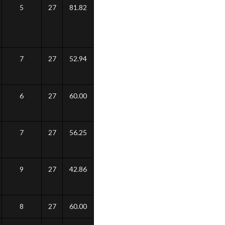
5
27
81.82
7
27
52.94
6
27
60.00
7
27
56.25
9
27
42.86
8
27
60.00