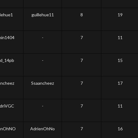
lehue1
guillehue11
8
19
in1404
-
7
11
d_14pb
-
7
15
ncheez
Ssaancheez
7
17
driVGC
-
7
11
enOhNO
AdrienOhNo
7
16