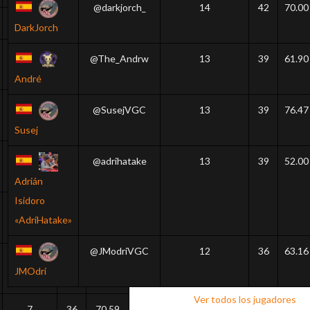
@darkjorch_
14
42
70.00
8
39
72.22
DarkJorch
8
39
65.00
@The_Andrw
13
39
61.90
André
6
36
75.00
@SusejVGC
13
39
76.47
Susej
8
36
66.67
@adrihatake
13
39
52.00
Adrián
Isidoro
10
36
63.16
«AdriHatake»
@JModriVGC
12
36
63.16
8
36
63.16
JMOdri
Ver todos los jugadores
7
36
70.59