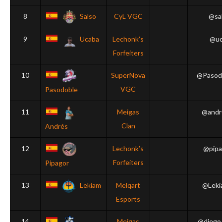
8
Salso
CyL VGC
@sa
9
Ucaba
Lechonk’s
@uc
Forfeiters
10
SuperNova
@Pasod
VGC
Pasodoble
11
Meigas
@andr
Clan
Andrés
12
Lechonk’s
@pipa
Forfeiters
Pipagor
13
Lekiam
Melqart
@Lek
Esports
14
Meigas
@diego