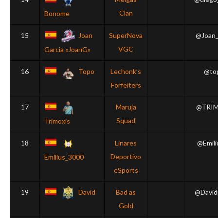
Clan
Bonome
15
Joan
SuperNova
@Joan_
VGC
Garcia «JoanG»
16
Topo
Lechonk’s
@to
Forfeiters
17
Maruja
@TRIM
Squad
Trimoxis
18
Linares
@Emili
Deportivo
Emilius_3000
eSports
19
David
Bad as
@David
Gold