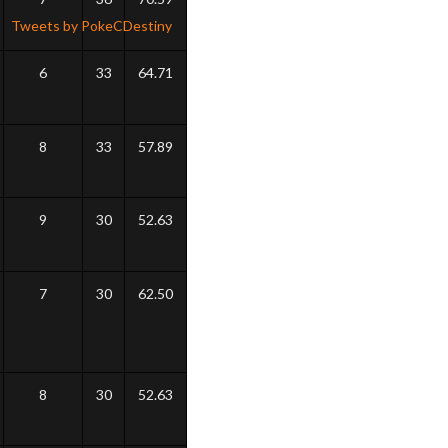
Tweets by PokeCDestiny
6
33
64.71
8
33
57.89
9
30
52.63
7
30
62.50
8
30
52.63