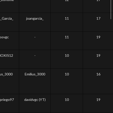
_Garcia_
joangarcia_
11
17
povgc
-
11
19
OXIS12
-
10
19
us_3000
Emilius_3000
10
16
priego97
davidvgc (YT)
10
19