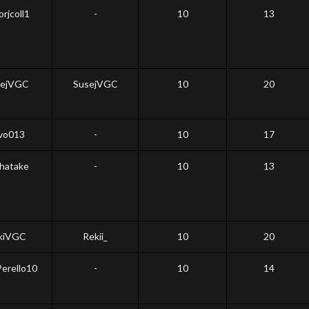
rjcoll1
-
10
13
ejVGC
SusejVGC
10
20
vo013
-
10
17
hatake
-
10
13
kiVGC
Rekii_
10
20
erello10
-
10
14