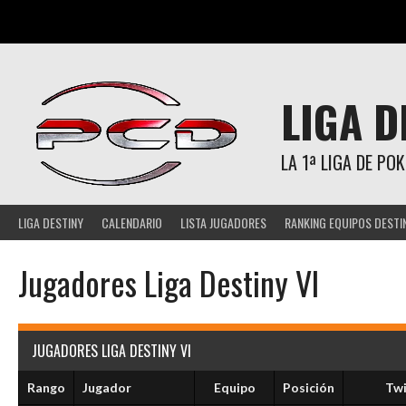
Saltar
al
contenido
LIGA D
LA 1ª LIGA DE P
LIGA DESTINY
CALENDARIO
LISTA JUGADORES
RANKING EQUIPOS DESTI
Jugadores Liga Destiny VI
JUGADORES LIGA DESTINY VI
Rango
Jugador
Equipo
Posición
Twi