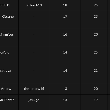
orch13
SrTorch13
18
25
_Kitsune
-
17
23
inlimites
-
16
20
uYolo
-
14
25
latrava
-
14
21
_Andrw
the_andrw15
13
20
RMCF1997
javivgc
13
19