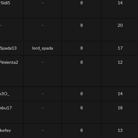
Sidi5
-
8
14
-
-
8
20
Spada13
lord_spada
8
17
Pimienta2
-
8
12
x3O_
-
8
14
mbu17
-
8
18
kefey
-
8
13