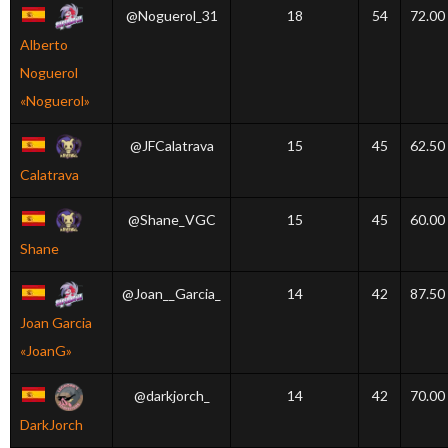
@Noguerol_31
18
54
72.00
Alberto
Noguerol
«Noguerol»
@JFCalatrava
15
45
62.50
Calatrava
@Shane_VGC
15
45
60.00
Shane
@Joan__Garcia_
14
42
87.50
Joan Garcia
«JoanG»
@darkjorch_
14
42
70.00
DarkJorch