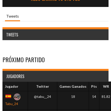
Tweets
TWEETS
PRÓXIMO PARTIDO
JUGADORES
Jugador
Twitter
Games Ganados
Pts
WR
@tabu__24
18
54
81.82
Tabu_24