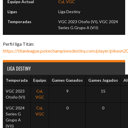
Equipo Actual
CyL VGC
Ligas
Liga Destiny
Temporadas
VGC 2023 Otoño (VI), VGC 2024
Series G Grupo A (VII)
Perfil liga Titán:
https://titanleague.pokechampionsdestiny.com/player/pikeon2
LIGA DESTINY
Temporada
Equipo
Games Ganados
Games Jugados
Al
VGC 2023
CyL
9
15
Otoño (VI)
VGC
VGC 2024
CyL
0
0
Series G
VGC
Grupo A
(VII)