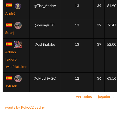
@The_Andrw
13
39
61.90
André
@SusejVGC
13
39
76.47
Susej
@adrihatake
13
39
52.00
Adrián
Isidoro
«AdriHatake»
@JModriVGC
12
36
63.16
JMOdri
Ver todos los jugadores
Tweets by PokeCDestiny