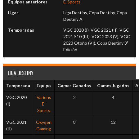
Equipos anteriores
E-Sports
Ligas
Liga Destiny, Copa Destiny, Copa
Destiny A
Temporadas
VGC 2020 (I), VGC 2021 (II), VGC
2021 S10 (III), VGC 2023 (V), VGC
2023 Otoño (VI), Copa Destiny 3ª
Edición
LIGA DESTINY
Temporada
Equipo
Games Ganados
Games Jugados
A
VGC 2020
Varions
2
4
(I)
E-
Sports
VGC 2021
Oxygen
8
12
(II)
Gaming