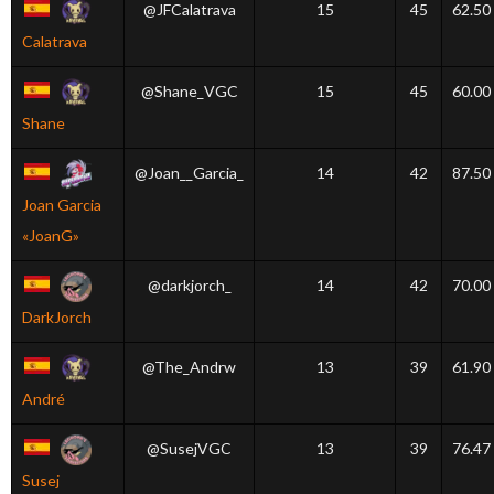
@JFCalatrava
15
45
62.50
Calatrava
@Shane_VGC
15
45
60.00
Shane
@Joan__Garcia_
14
42
87.50
Joan Garcia
«JoanG»
@darkjorch_
14
42
70.00
DarkJorch
@The_Andrw
13
39
61.90
André
@SusejVGC
13
39
76.47
Susej