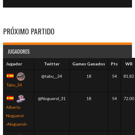
PRÓXIMO PARTIDO
JUGADORES
Jugador
Twitter
Games Ganados
Pts
WR
@tabu__24
18
54
81.82
Tabu_24
@Noguerol_31
18
54
72.00
Alberto
Noguerol
«Noguerol»