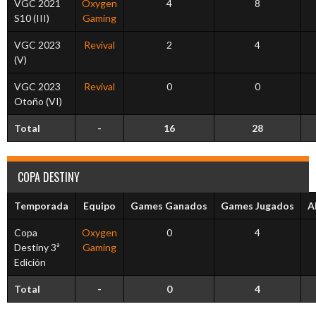
VGC 2021
Oxygen
4
8
S10 (III)
Gaming
VGC 2023
Revival
2
4
(V)
VGC 2023
Revival
0
0
Otoño (VI)
Total
-
16
28
COPA DESTINY
Temporada
Equipo
Games Ganados
Games Jugados
A
Copa
Oxygen
0
4
Destiny 3ª
Gaming
Edición
Total
-
0
4