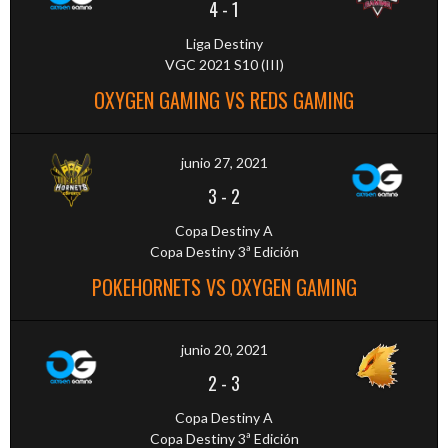
4
-
1
Liga Destiny
VGC 2021 S10 (III)
OXYGEN GAMING VS REDS GAMING
junio 27, 2021
3
-
2
Copa Destiny A
Copa Destiny 3ª Edición
POKEHORNETS VS OXYGEN GAMING
junio 20, 2021
2
-
3
Copa Destiny A
Copa Destiny 3ª Edición