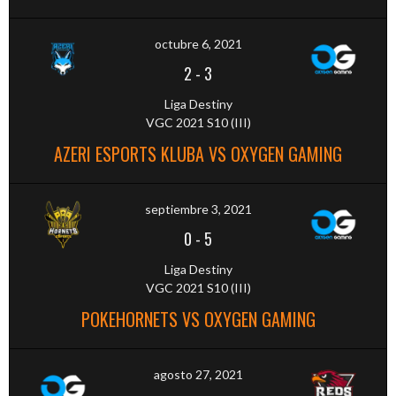
octubre 6, 2021
2
-
3
Liga Destiny
VGC 2021 S10 (III)
AZERI ESPORTS KLUBA VS OXYGEN GAMING
septiembre 3, 2021
0
-
5
Liga Destiny
VGC 2021 S10 (III)
POKEHORNETS VS OXYGEN GAMING
agosto 27, 2021