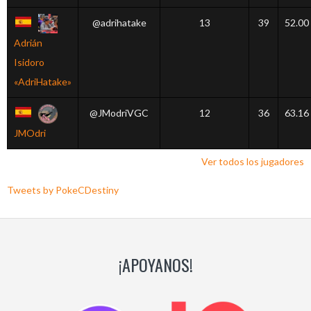
@adrihatake
13
39
52.00
Adrián
Isidoro
«AdriHatake»
@JModriVGC
12
36
63.16
JMOdri
Ver todos los jugadores
Tweets by PokeCDestiny
¡APOYANOS!