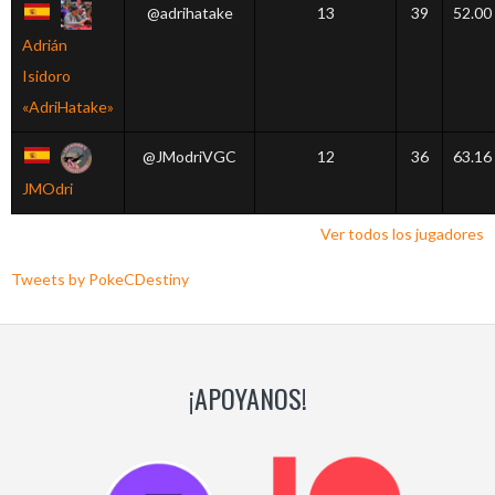
@adrihatake
13
39
52.00
Adrián
Isidoro
«AdriHatake»
@JModriVGC
12
36
63.16
JMOdri
Ver todos los jugadores
Tweets by PokeCDestiny
¡APOYANOS!