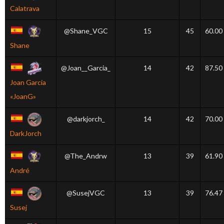
Calatrava
@Shane_VGC
15
45
60.00
Shane
@Joan__Garcia_
14
42
87.50
Joan Garcia
«JoanG»
@darkjorch_
14
42
70.00
DarkJorch
@The_Andrw
13
39
61.90
André
@SusejVGC
13
39
76.47
Susej