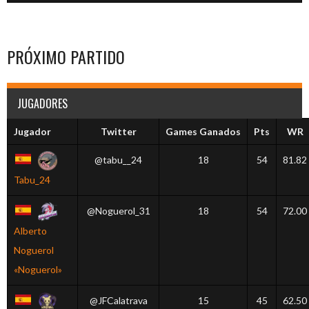
PRÓXIMO PARTIDO
JUGADORES
Jugador
Twitter
Games Ganados
Pts
WR
@tabu__24
18
54
81.82
Tabu_24
@Noguerol_31
18
54
72.00
Alberto
Noguerol
«Noguerol»
@JFCalatrava
15
45
62.50