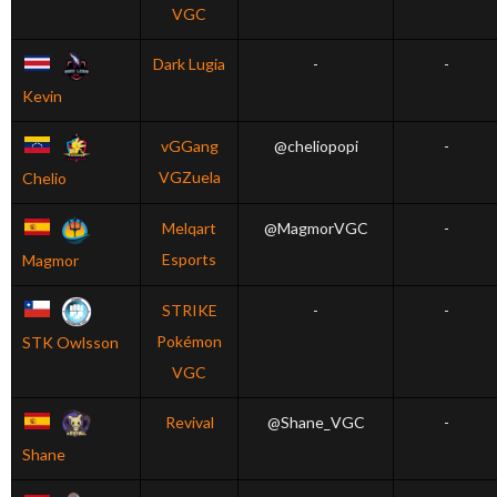
VGC
Dark Lugia
-
-
Kevin
vGGang
@cheliopopi
-
VGZuela
Chelio
Melqart
@MagmorVGC
-
Esports
Magmor
STRIKE
-
-
Pokémon
STK Owlsson
VGC
Revival
@Shane_VGC
-
Shane