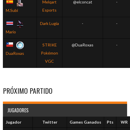
Melqart
@elconcat
-
Esports
M.Subi
Dark Lugia
-
-
Mario
STRIKE
@DuaRoxas
-
Pokémon
DuaRoxas
VGC
PRÓXIMO PARTIDO
JUGADORES
Jugador
Twitter
Games Ganados
Pts
WR