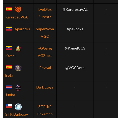
LyokFox
@KarurosuVAL
-
Sureste
KarurosuVGC
Aparocks
SuperNova
ApaRocks
-
VGC
vGGang
@KamelCCS
-
VGZuela
Kamel
Revival
@VGCBeta
-
Beta
Dark Lugia
-
-
Junior
STRIKE
-
-
Pokémon
STK Darkcray