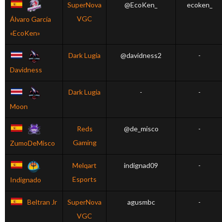
SuperNova
@EcoKen_
ecoken_
VGC
Álvaro García
«EcoKen»
Dark Lugia
@davidness2
-
Davidness
Dark Lugia
-
-
Moon
Reds
@de_misco
-
Gaming
ZumoDeMisco
Melqart
indignad09
-
Esports
Indignado
Beltran Jr
SuperNova
agusmbc
-
VGC