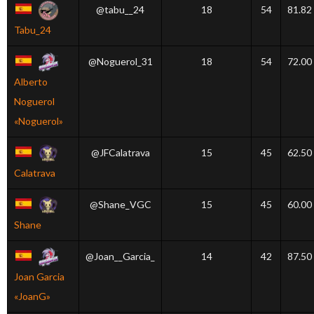
@tabu__24
18
54
81.82
Tabu_24
@Noguerol_31
18
54
72.00
Alberto
Noguerol
«Noguerol»
@JFCalatrava
15
45
62.50
Calatrava
@Shane_VGC
15
45
60.00
Shane
@Joan__Garcia_
14
42
87.50
Joan Garcia
«JoanG»