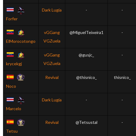
Dark Lugia
-
-
Forfer
vGGang
@MiguelTeixeira1
-
VGZuela
ElMorocotongo
vGGang
@gusjc_
-
VGZuela
krycekgj
Revival
@thisnico_
thisnico_
Noco
Dark Lugia
-
-
Marcelo
Revival
@Tetsustal
-
Tetsu