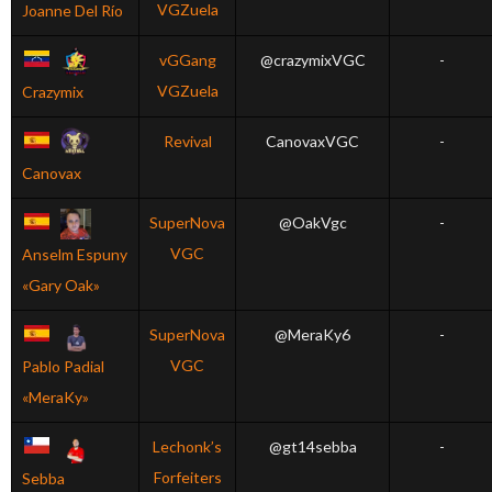
VGZuela
Joanne Del Río
vGGang
@crazymixVGC
-
VGZuela
Crazymix
Revival
CanovaxVGC
-
Canovax
SuperNova
@OakVgc
-
VGC
Anselm Espuny
«Gary Oak»
SuperNova
@MeraKy6
-
VGC
Pablo Padial
«MeraKy»
Lechonk’s
@gt14sebba
-
Forfeiters
Sebba