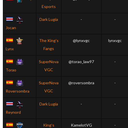
Esports
Dark Lugia
-
-
Jocan
The King’s
@lynxvgc
lynxvgc
Fangs
Lynx
SuperNova
@torao_law97
-
VGC
Torao
SuperNova
@roversombra
-
VGC
Roversombra
Dark Lugia
-
-
Reynord
King’s
KamelotVG
-