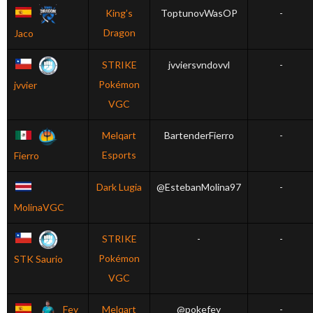
King’s
ToptunovWasOP
-
Dragon
Jaco
STRIKE
jvviersvndovvl
-
Pokémon
jvvier
VGC
Melqart
BartenderFierro
-
Esports
Fierro
Dark Lugia
@EstebanMolina97
-
MolinaVGC
STRIKE
-
-
Pokémon
STK Saurio
VGC
Fey
Melqart
@pokefey
-