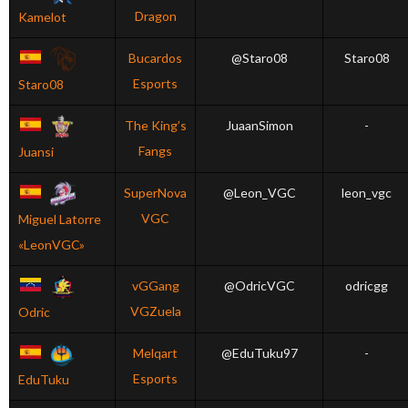
Dragon
Kamelot
Bucardos
@Staro08
Staro08
Esports
Staro08
The King’s
JuaanSimon
-
Fangs
Juansi
SuperNova
@Leon_VGC
leon_vgc
VGC
Miguel Latorre
«LeonVGC»
vGGang
@OdricVGC
odricgg
VGZuela
Odric
Melqart
@EduTuku97
-
Esports
EduTuku