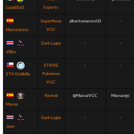
Esports
Gold0561
SuperNova
albertomaroto03
-
VGC
Marotobeto
Dark Lugia
-
-
Villbs
STRIKE
-
-
Pokémon
STK Dridkilla
VGC
Revival
@MassaVGC
Massavgc
Massa
Dark Lugia
-
-
Jean