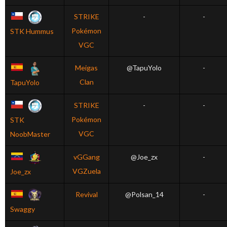
STRIKE
-
-
Pokémon
STK Hummus
VGC
Meigas
@TapuYolo
-
Clan
TapuYolo
STRIKE
-
-
Pokémon
STK
VGC
NoobMaster
vGGang
@Joe_zx
-
VGZuela
Joe_zx
Revival
@Polsan_14
-
Swaggy