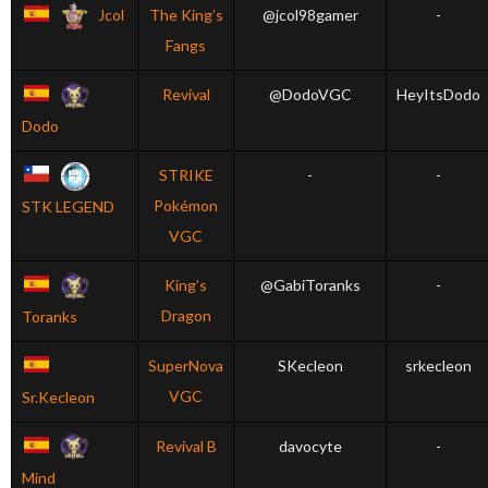
Jcol
The King’s
@jcol98gamer
-
Fangs
Revival
@DodoVGC
HeyItsDodo
Dodo
STRIKE
-
-
Pokémon
STK LEGEND
VGC
King’s
@GabiToranks
-
Dragon
Toranks
SuperNova
SKecleon
srkecleon
VGC
Sr.Kecleon
Revival B
davocyte
-
Mind