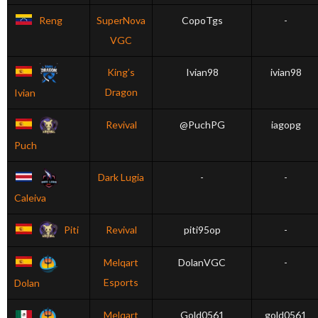
Reng
SuperNova
CopoTgs
-
VGC
King’s
Ivian98
ivian98
Dragon
Ivian
Revival
@PuchPG
iagopg
Puch
Dark Lugia
-
-
Caleiva
Piti
Revival
piti95op
-
Melqart
DolanVGC
-
Esports
Dolan
Melqart
Gold0561
gold0561