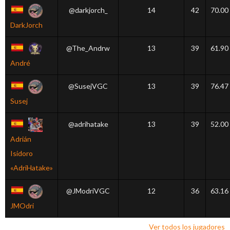
@darkjorch_
14
42
70.00
DarkJorch
@The_Andrw
13
39
61.90
André
@SusejVGC
13
39
76.47
Susej
@adrihatake
13
39
52.00
Adrián
Isidoro
«AdriHatake»
@JModriVGC
12
36
63.16
JMOdri
Ver todos los jugadores