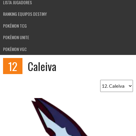
LISTA JUGADORES
RANKING EQUIPOS DESTINY
POKÉMON TCG
POKÉMON UNITE
POKÉMON VGC
12
Caleiva