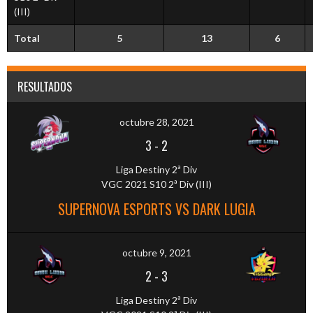
(III)
Total
5
13
6
RESULTADOS
octubre 28, 2021
3
-
2
Liga Destiny 2ª Div
VGC 2021 S10 2ª Div (III)
SUPERNOVA ESPORTS VS DARK LUGIA
octubre 9, 2021
2
-
3
Liga Destiny 2ª Div