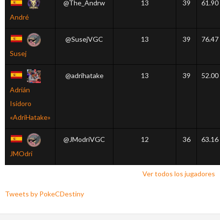
@The_Andrw
13
39
61.90
André
@SusejVGC
13
39
76.47
Susej
@adrihatake
13
39
52.00
Adrián
Isidoro
«AdriHatake»
@JModriVGC
12
36
63.16
JMOdri
Ver todos los jugadores
Tweets by PokeCDestiny