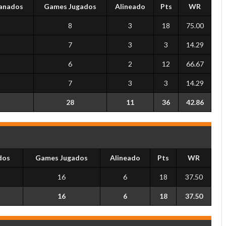
anados
Games Jugados
Alineado
Pts
WR
8
3
18
75.00
7
3
3
14.29
6
2
12
66.67
7
3
3
14.29
28
11
36
42.86
dos
Games Jugados
Alineado
Pts
WR
16
6
18
37.50
16
6
18
37.50