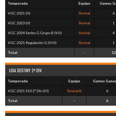
Temporada
Equipo
Games G
VGC 2021 (II)
Revival
6
VGC 2023 (V)
Revival
1
VGC 2024 Series G Grupo B (VII)
Revival
4
VGC 2025 Regulación G (VIII)
Revival
1
Total
-
12
LIGA DESTINY 2ª DIV
Temporada
Equipo
Games Gana
VGC 2021 S10 2ª Div (III)
Revival B
6
Total
-
6