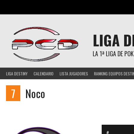
Saltar
al
contenido
LIGA D
LA 1ª LIGA DE P
LIGA DESTINY
CALENDARIO
LISTA JUGADORES
RANKING EQUIPOS DESTI
7
Noco
#