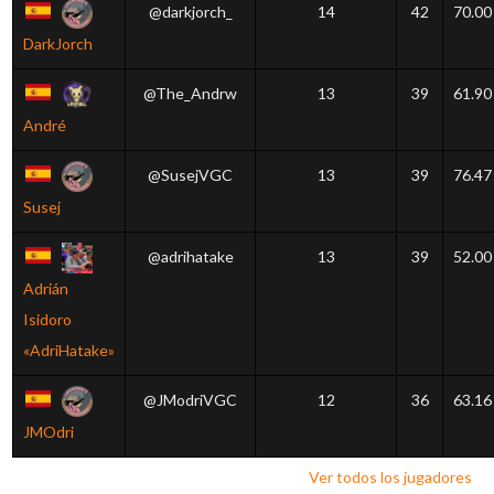
@darkjorch_
14
42
70.00
DarkJorch
@The_Andrw
13
39
61.90
André
@SusejVGC
13
39
76.47
Susej
@adrihatake
13
39
52.00
Adrián
Isidoro
«AdriHatake»
@JModriVGC
12
36
63.16
JMOdri
Ver todos los jugadores