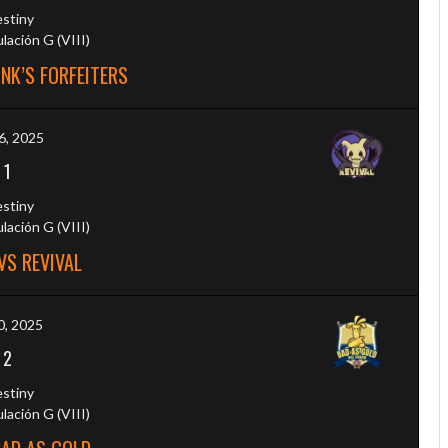
estiny
ación G (VIII)
NK’S FORFEITERS
6, 2025
-
1
estiny
ación G (VIII)
VS REVIVAL
0, 2025
-
2
estiny
ación G (VIII)