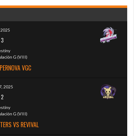
, 2025
-
3
estiny
ación G (VIII)
UPERNOVA VGC
7, 2025
-
2
estiny
ación G (VIII)
TERS VS REVIVAL