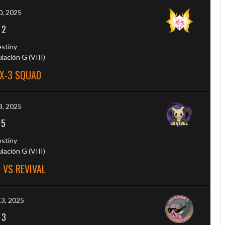
0, 2025
-
2
estiny
ación G (VIII)
 X-3 SQUAD
3, 2025
-
5
estiny
ación G (VIII)
 VS REVIVAL
13, 2025
-
3