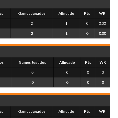
os
Games Jugados
Alineado
Pts
WR
2
1
0
0.00
2
1
0
0.00
os
Games Jugados
Alineado
Pts
WR
0
0
0
0
0
0
0
0
os
Games Jugados
Alineado
Pts
WR