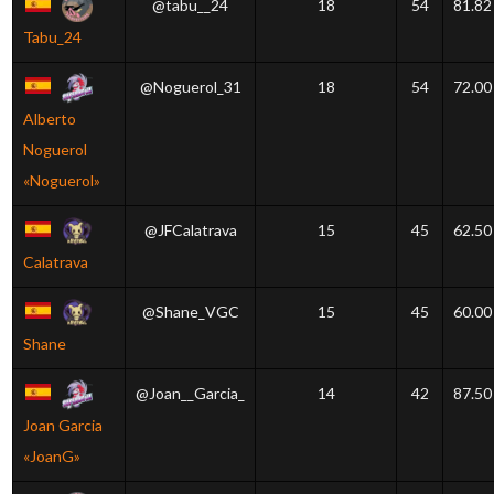
@tabu__24
18
54
81.82
Tabu_24
@Noguerol_31
18
54
72.00
Alberto
Noguerol
«Noguerol»
@JFCalatrava
15
45
62.50
Calatrava
@Shane_VGC
15
45
60.00
Shane
@Joan__Garcia_
14
42
87.50
Joan Garcia
«JoanG»