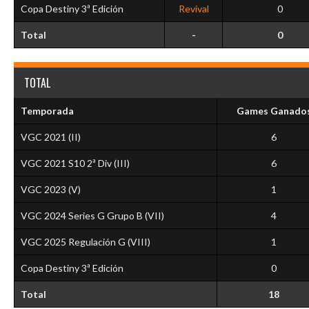
Copa Destiny 3ª Edición
Revival
0
Total
-
0
TOTAL
Temporada
Games Ganado
VGC 2021 (II)
6
VGC 2021 S10 2ª Div (III)
6
VGC 2023 (V)
1
VGC 2024 Series G Grupo B (VII)
4
VGC 2025 Regulación G (VIII)
1
Copa Destiny 3ª Edición
0
Total
18