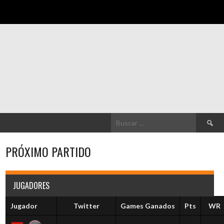
Buscar:
PRÓXIMO PARTIDO
JUGADORES
Jugador
Twitter
Games Ganados
Pts
WR