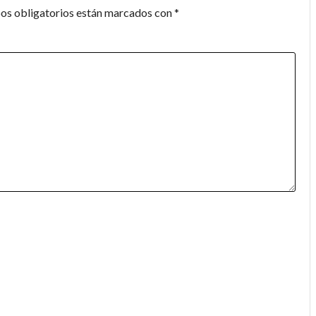
os obligatorios están marcados con
*