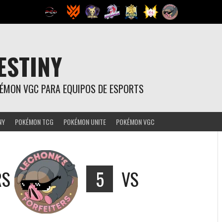
ESTINY
OKÉMON VGC PARA EQUIPOS DE ESPORTS
NY
POKÉMON TCG
POKÉMON UNITE
POKÉMON VGC
RS
5
VS