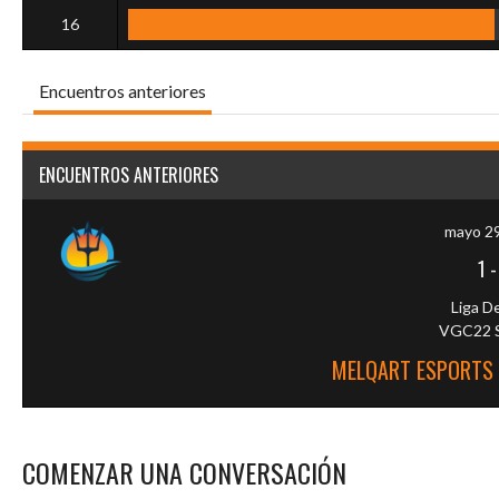
16
Encuentros anteriores
ENCUENTROS ANTERIORES
mayo 29
1
Liga D
VGC22 S
MELQART ESPORTS 
COMENZAR UNA CONVERSACIÓN