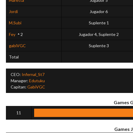
Maretta
Jugador 5
Jordi
Jugador 6
M.Subi
Suplente 1
Fey
2
Jugador 4, Suplente 2
gabiVGC
Suplente 3
Total
CEO:
Infernal_St7
Manager:
Edutuku
Capitan:
GabiVGC
Games 
11
Games 