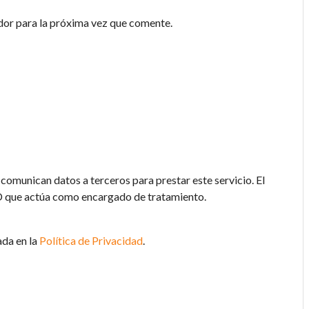
dor para la próxima vez que comente.
comunican datos a terceros para prestar este servicio. El
ED que actúa como encargado de tratamiento.
ada en la
Política de Privacidad
.