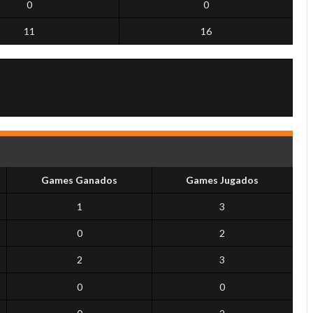
0
0
11
16
Games Ganados
Games Jugados
1
3
0
2
2
3
0
0