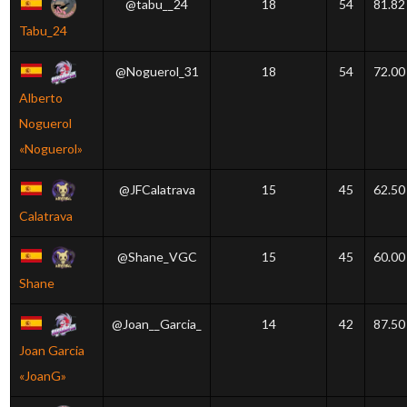
@tabu__24
18
54
81.82
Tabu_24
@Noguerol_31
18
54
72.00
Alberto
Noguerol
«Noguerol»
@JFCalatrava
15
45
62.50
Calatrava
@Shane_VGC
15
45
60.00
Shane
@Joan__Garcia_
14
42
87.50
Joan Garcia
«JoanG»