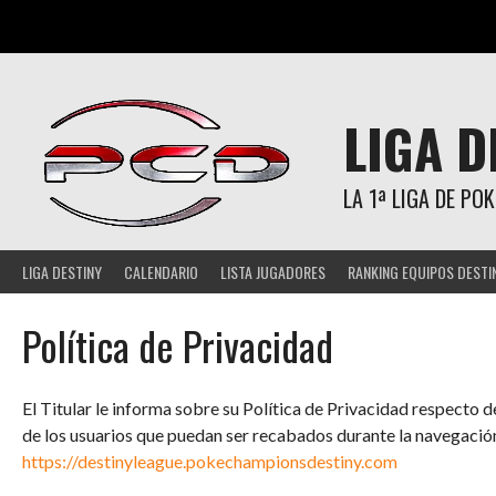
Saltar
al
contenido
LIGA D
LA 1ª LIGA DE P
LIGA DESTINY
CALENDARIO
LISTA JUGADORES
RANKING EQUIPOS DESTI
Política de Privacidad
El Titular le informa sobre su Política de Privacidad respecto 
de los usuarios que puedan ser recabados durante la navegación
https://destinyleague.pokechampionsdestiny.com