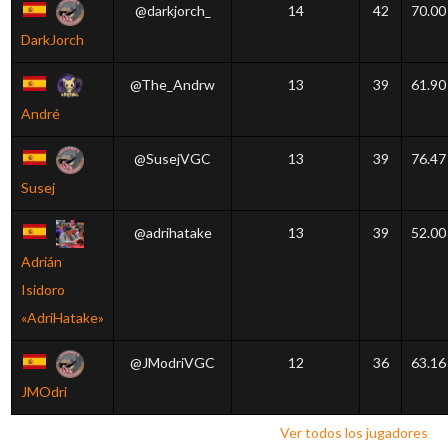
@darkjorch_
14
42
70.00
DarkJorch
@The_Andrw
13
39
61.90
André
@SusejVGC
13
39
76.47
Susej
@adrihatake
13
39
52.00
Adrián
Isidoro
«AdriHatake»
@JModriVGC
12
36
63.16
JMOdri
Ver todos los jugadores