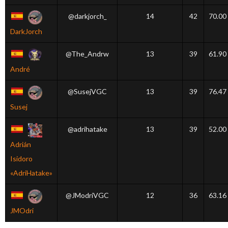
@darkjorch_
14
42
70.00
DarkJorch
@The_Andrw
13
39
61.90
André
@SusejVGC
13
39
76.47
Susej
@adrihatake
13
39
52.00
Adrián
Isidoro
«AdriHatake»
@JModriVGC
12
36
63.16
JMOdri