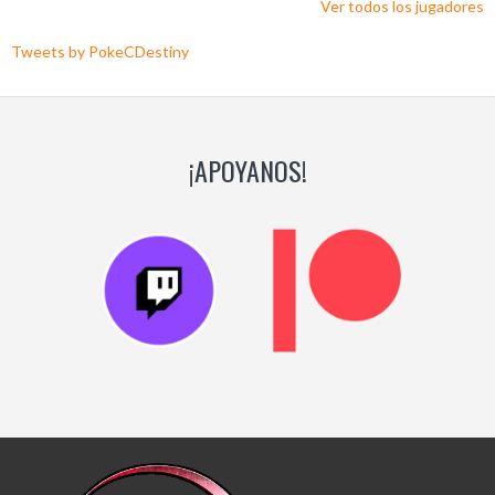
Ver todos los jugadores
Tweets by PokeCDestiny
¡APOYANOS!