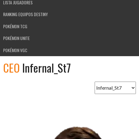
LISTA JUGADORES
RANKING EQUIPOS DESTINY
POKÉMON TCG
POKÉMON UNITE
POKÉMON VGC
CEO
Infernal_St7