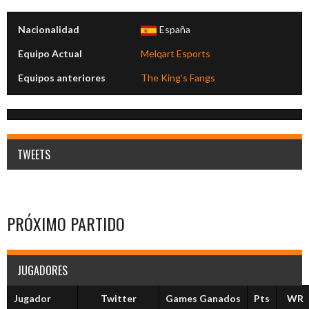
Nacionalidad
España
Equipo Actual
Melqart Esports
Equipos anteriores
The King’s Fangs
TWEETS
PRÓXIMO PARTIDO
JUGADORES
Jugador
Twitter
Games Ganados
Pts
WR