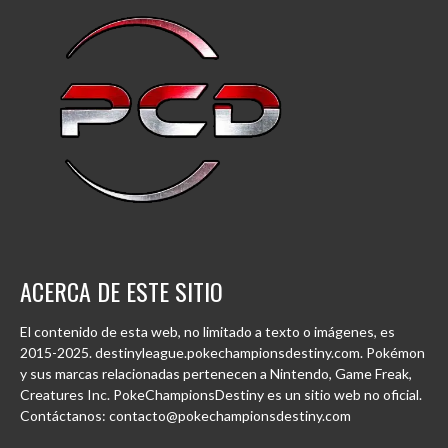
ACERCA DE ESTE SITIO
El contenido de esta web, no limitado a texto o imágenes, es
2015-2025. destinyleague.pokechampionsdestiny.com. Pokémon
y sus marcas relacionadas pertenecen a Nintendo, Game Freak,
Creatures Inc. PokeChampionsDestiny es un sitio web no oficial.
Contáctanos: contacto@pokechampionsdestiny.com