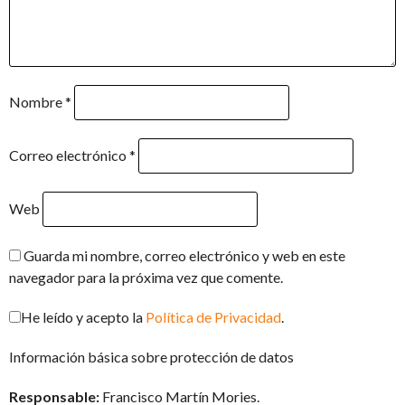
Nombre
*
Correo electrónico
*
Web
Guarda mi nombre, correo electrónico y web en este
navegador para la próxima vez que comente.
He leído y acepto la
Política de Privacidad
.
Información básica sobre protección de datos
Responsable:
Francisco Martín Mories.