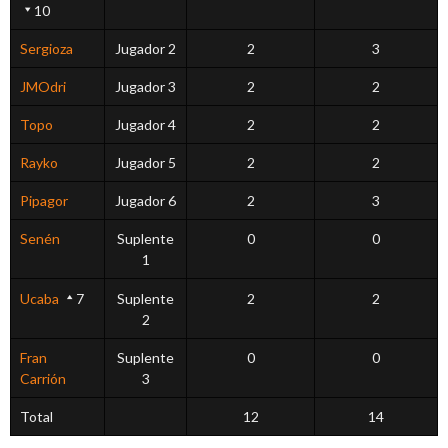
10
Sergioza
Jugador 2
2
3
JMOdri
Jugador 3
2
2
Topo
Jugador 4
2
2
Rayko
Jugador 5
2
2
Pipagor
Jugador 6
2
3
Senén
Suplente
0
0
1
Ucaba
7
Suplente
2
2
2
Fran
Suplente
0
0
Carrión
3
Total
12
14