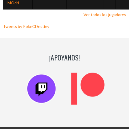
JMOdri
Ver todos los jugadores
Tweets by PokeCDestiny
¡APOYANOS!