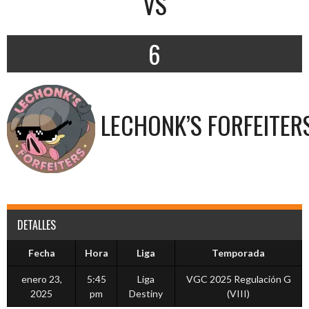
VS
6
LECHONK’S FORFEITER
DETALLES
Fecha
Hora
Liga
Temporada
enero 23,
5:45
Liga
VGC 2025 Regulación G
2025
pm
Destiny
(VIII)