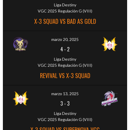
Liga Destiny
VGC 2025 Regulación G (VIII)
X-3 SQUAD VS BAD AS GOLD
marzo 20, 2025
4
-
2
Liga Destiny
VGC 2025 Regulación G (VIII)
REVIVAL VS X-3 SQUAD
marzo 13, 2025
3
-
3
Liga Destiny
VGC 2025 Regulación G (VIII)
X-3 SQUAD VS SUPERNOVA VGC