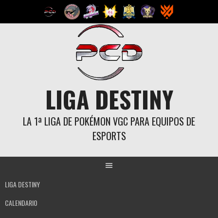
Saltar
al
contenido
LIGA DESTINY
LA 1ª LIGA DE POKÉMON VGC PARA EQUIPOS DE
ESPORTS
LIGA DESTINY
CALENDARIO