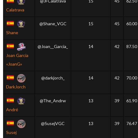
@JFCalatrava
15
45
62.50
Calatrava
@Shane_VGC
15
45
60.00
Shane
@Joan__Garcia_
14
42
87.50
Joan Garcia
«JoanG»
@darkjorch_
14
42
70.00
DarkJorch
@The_Andrw
13
39
61.90
André
@SusejVGC
13
39
76.47
Susej