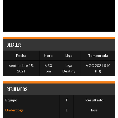
DETALLES
Fecha
Hora
Liga
Temporada
septiembre 15,
6:30
Liga
VGC 2021 S10
2021
pm
Destiny
(III)
RESULTADOS
Equipo
T
Resultado
Underdogs
1
loss