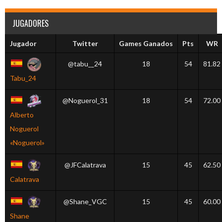
JUGADORES
Jugador
Twitter
Games Ganados
Pts
WR
@tabu__24
18
54
81.82
Tabu_24
@Noguerol_31
18
54
72.00
Alberto
Noguerol
«Noguerol»
@JFCalatrava
15
45
62.50
Calatrava
@Shane_VGC
15
45
60.00
Shane