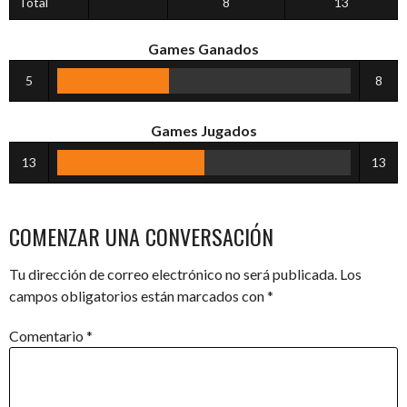
Total
8
13
Games Ganados
5
8
Games Jugados
13
13
COMENZAR UNA CONVERSACIÓN
Tu dirección de correo electrónico no será publicada.
Los
campos obligatorios están marcados con
*
Comentario
*