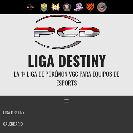
Saltar
al
contenido
LIGA DESTINY
LA 1ª LIGA DE POKÉMON VGC PARA EQUIPOS DE
ESPORTS
LIGA DESTINY
CALENDARIO