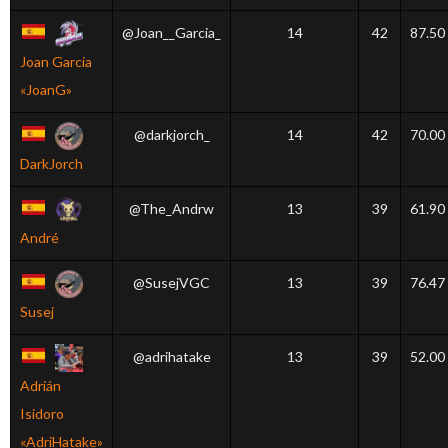
@Joan__Garcia_
14
42
87.50
Joan Garcia
«JoanG»
@darkjorch_
14
42
70.00
DarkJorch
@The_Andrw
13
39
61.90
André
@SusejVGC
13
39
76.47
Susej
@adrihatake
13
39
52.00
Adrián
Isidoro
«AdriHatake»