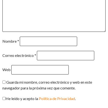
Nombre
*
Correo electrónico
*
Web
Guarda mi nombre, correo electrónico y web en este
navegador para la próxima vez que comente.
He leído y acepto la
Política de Privacidad
.