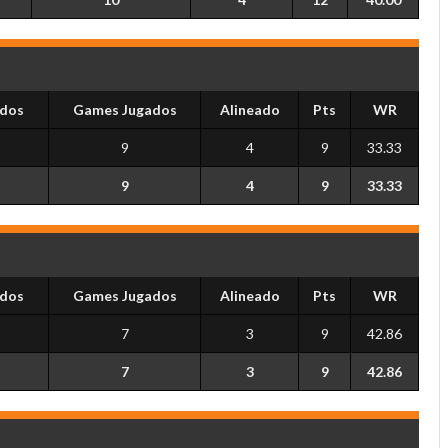
dos
Games Jugados
Alineado
Pts
WR
9
4
9
33.33
9
4
9
33.33
dos
Games Jugados
Alineado
Pts
WR
7
3
9
42.86
7
3
9
42.86