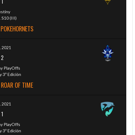
-
1
estiny
S10 (III)
 POKEHORNETS
8, 2021
-
2
y PlayOffs
 3ª Edición
 ROAR OF TIME
2, 2021
-
1
y PlayOffs
 3ª Edición