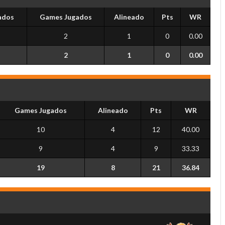
ados
Games Jugados
Alineado
Pts
WR
2
1
0
0.00
2
1
0
0.00
Games Jugados
Alineado
Pts
WR
10
4
12
40.00
9
4
9
33.33
19
8
21
36.84