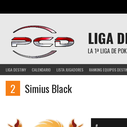
Saltar
al
contenido
LIGA D
LA 1ª LIGA DE P
LIGA DESTINY
CALENDARIO
LISTA JUGADORES
RANKING EQUIPOS DESTI
2
Simius Black
#