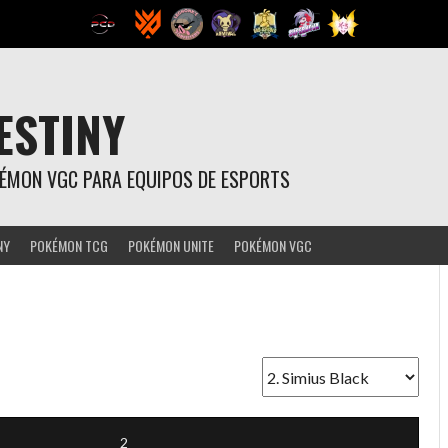
ESTINY
OKÉMON VGC PARA EQUIPOS DE ESPORTS
NY
POKÉMON TCG
POKÉMON UNITE
POKÉMON VGC
2