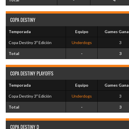
COPA DESTINY
Temporada
Equipo
Games Gana
Copa Destiny 3ª Edición
Underdogs
3
Total
-
3
COPA DESTINY PLAYOFFS
Temporada
Equipo
Games Gana
Copa Destiny 3ª Edición
Underdogs
3
Total
-
3
COPA DESTINY D