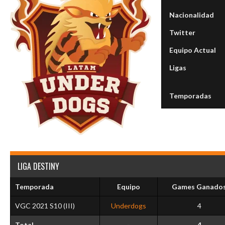
Nacionalidad
Twitter
Equipo Actual
Ligas
Temporadas
LIGA DESTINY
Temporada
Equipo
Games Ganado
VGC 2021 S10 (III)
Underdogs
4
Total
-
4