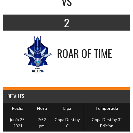
VS
2
ROAR OF TIME
DETALLES
Fecha
Hora
Liga
Temporada
junio 25,
7:52
Copa Destiny
Copa Destiny 3ª
2021
pm
C
Edición