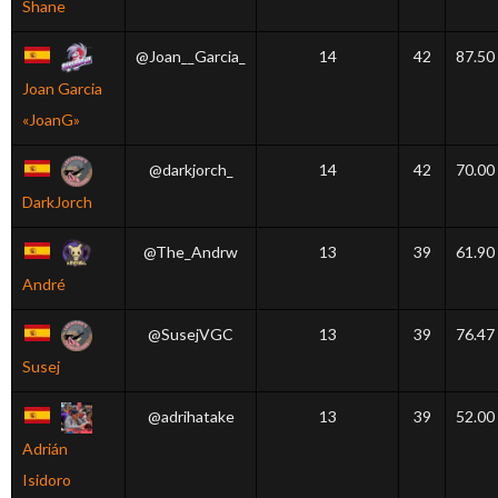
Shane
@Joan__Garcia_
14
42
87.50
Joan Garcia
«JoanG»
@darkjorch_
14
42
70.00
DarkJorch
@The_Andrw
13
39
61.90
André
@SusejVGC
13
39
76.47
Susej
@adrihatake
13
39
52.00
Adrián
Isidoro