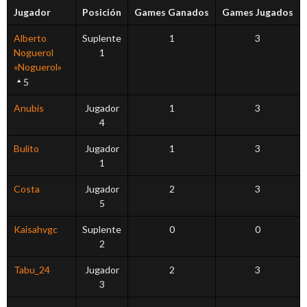
Jugador
Posición
Games Ganados
Games Jugados
Alberto
Suplente
1
3
Noguerol
1
«Noguerol»
5
Anubis
Jugador
1
3
4
Bulito
Jugador
1
3
1
Costa
Jugador
2
3
5
Kaisahvgc
Suplente
0
0
2
Tabu_24
Jugador
2
3
3