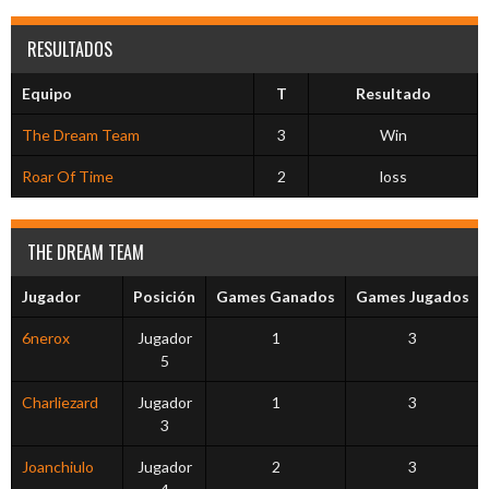
RESULTADOS
Equipo
T
Resultado
The Dream Team
3
Win
Roar Of Time
2
loss
THE DREAM TEAM
Jugador
Posición
Games Ganados
Games Jugados
6nerox
Jugador
1
3
5
Charliezard
Jugador
1
3
3
Joanchiulo
Jugador
2
3