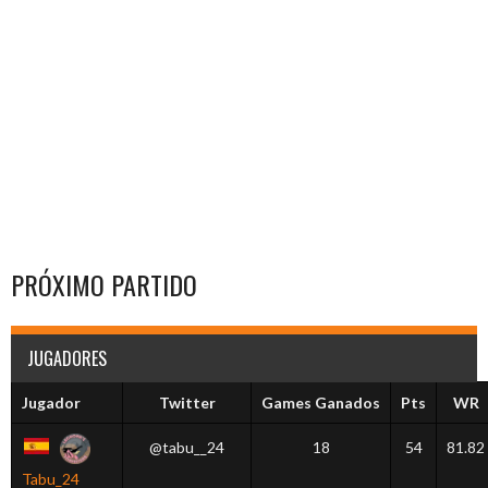
PRÓXIMO PARTIDO
JUGADORES
Jugador
Twitter
Games Ganados
Pts
WR
@tabu__24
18
54
81.82
Tabu_24