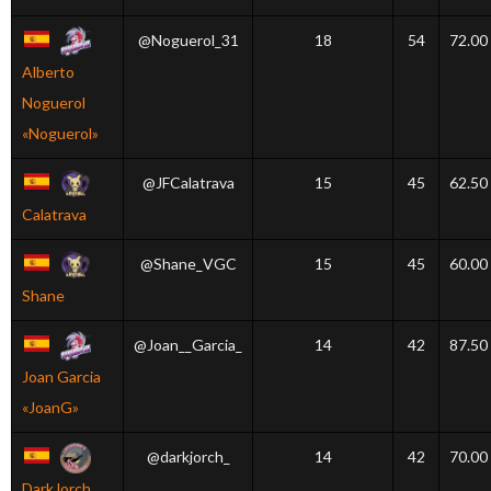
@Noguerol_31
18
54
72.00
Alberto
Noguerol
«Noguerol»
@JFCalatrava
15
45
62.50
Calatrava
@Shane_VGC
15
45
60.00
Shane
@Joan__Garcia_
14
42
87.50
Joan Garcia
«JoanG»
@darkjorch_
14
42
70.00
DarkJorch