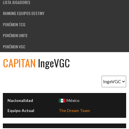
LISTA JUGADORES
RANKING EQUIPOS DESTINY
POKÉMON TCG
POKÉMON UNITE
POKÉMON VGC
CAPITAN
IngeVGC
Nacionalidad
México
Equipo Actual
The Dream Team