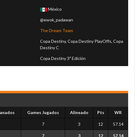
México
@ewok_padawan
l
The Dream Team
Copa Destiny, Copa Destiny PlayOffs, Copa
Destiny C
Copa Destiny 3ª Edición
anados
Games Jugados
Alineado
Pts
WR
7
3
12
57.14
7
3
12
57.14