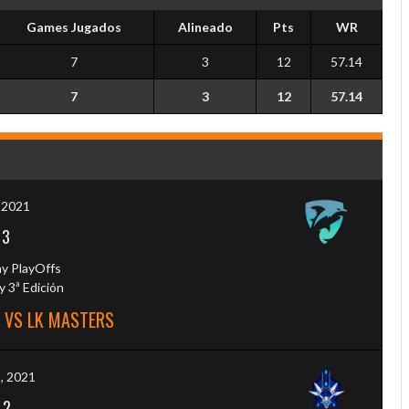
Games Jugados
Alineado
Pts
WR
7
3
12
57.14
7
3
12
57.14
, 2021
-
3
y PlayOffs
 3ª Edición
 VS LK MASTERS
5, 2021
-
2