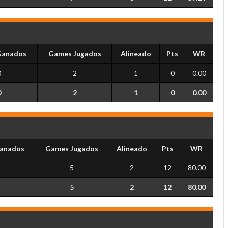
Ganados
Games Jugados
Alineado
Pts
WR
0
2
1
0
0.00
0
2
1
0
0.00
anados
Games Jugados
Alineado
Pts
WR
5
2
12
80.00
5
2
12
80.00