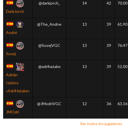
@darkjorch_
14
42
70.00
DarkJorch
@The_Andrw
13
39
61.90
André
@SusejVGC
13
39
76.47
Susej
@adrihatake
13
39
52.00
Adrián
Isidoro
«AdriHatake»
@JModriVGC
12
36
63.16
JMOdri
Ver todos los jugadores