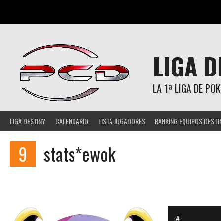
Saltar
al
contenido
LIGA D
LA 1ª LIGA DE P
LIGA DESTINY
CALENDARIO
LISTA JUGADORES
RANKING EQUIPOS DESTI
9
stats*ewok
#