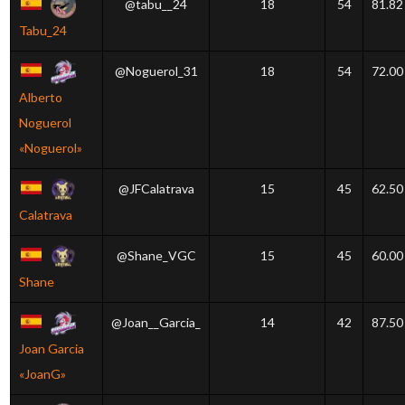
@tabu__24
18
54
81.82
Tabu_24
@Noguerol_31
18
54
72.00
Alberto
Noguerol
«Noguerol»
@JFCalatrava
15
45
62.50
Calatrava
@Shane_VGC
15
45
60.00
Shane
@Joan__Garcia_
14
42
87.50
Joan Garcia
«JoanG»