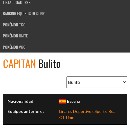
LISTA JUGADORES
RANKING EQUIPOS DESTINY
POKÉMON TCG
POKÉMON UNITE
POKÉMON VGC
CAPITAN
Bulito
Nacionalidad
España
Equipos anteriores
Linares Deportivo eSports
,
Roar
Of Time