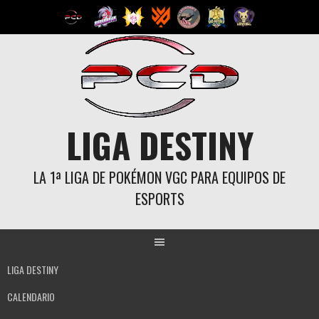
Saltar
al
contenido
LIGA DESTINY
LA 1ª LIGA DE POKÉMON VGC PARA EQUIPOS DE
ESPORTS
LIGA DESTINY
CALENDARIO