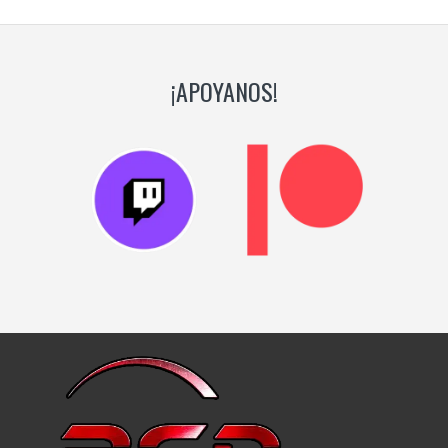
¡APOYANOS!