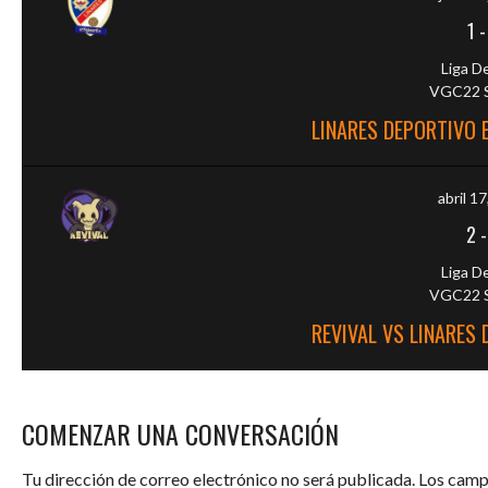
1
Liga D
VGC22 S
LINARES DEPORTIVO 
abril 1
2
Liga D
VGC22 S
REVIVAL VS LINARES
COMENZAR UNA CONVERSACIÓN
Tu dirección de correo electrónico no será publicada.
Los camp