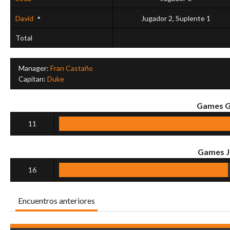
David
Jugador 2, Suplente 1
Total
Manager:
Fran Castaño
Capitan:
Duke
Games 
11
Games 
16
Encuentros anteriores