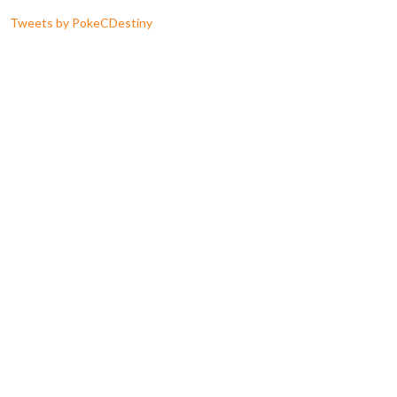
Tweets by PokeCDestiny