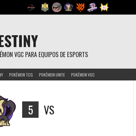
ESTINY
OKÉMON VGC PARA EQUIPOS DE ESPORTS
NY
POKÉMON TCG
POKÉMON UNITE
POKÉMON VGC
5
VS