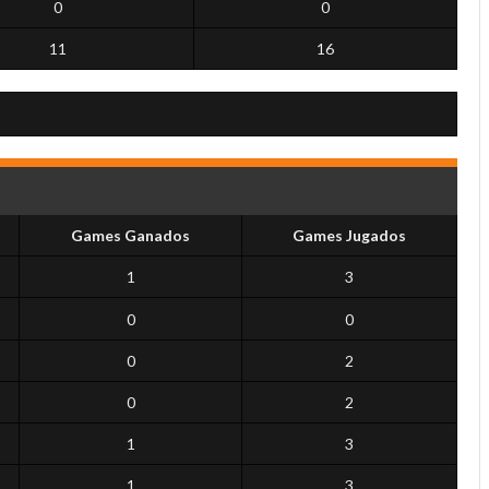
0
0
11
16
Games Ganados
Games Jugados
1
3
0
0
0
2
0
2
1
3
1
3