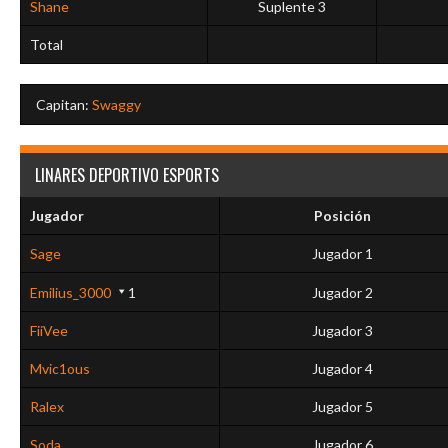
Shane
Suplente 3
Total
Capitan:
Swaggy
LINARES DEPORTIVO ESPORTS
Jugador
Posición
Sage
Jugador 1
Emilius_3000
1
Jugador 2
FiiVee
Jugador 3
Mvic1ous
Jugador 4
Ralex
Jugador 5
Soda
Jugador 6