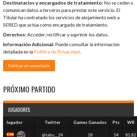
Destinatarios y encargados de tratamiento:
No se ceden o
comunican datos a terceros para prestar este servicio. El
Titular ha contratado los servicios de alojamiento web a
SERED que actúa como encargado de tratamiento.
Derechos:
Acceder, rectificar y suprimir los datos.
Información Adicional:
Puede consultar la información
detallada en la
Política de Privacidad
.
PRÓXIMO PARTIDO
JUGADORES
Jugador
Twitter
Games Ganados
Pts
WR
@tabu__24
18
54
81.82