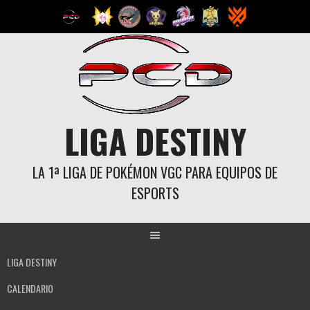
Saltar
al
contenido
LIGA DESTINY
LA 1ª LIGA DE POKÉMON VGC PARA EQUIPOS DE
ESPORTS
LIGA DESTINY
CALENDARIO