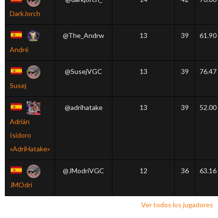
DarkJorch
@The_Andrw
13
39
61.90
André
@SusejVGC
13
39
76.47
Susej
@adrihatake
13
39
52.00
Adrián
Isidoro
«AdriHatake»
@JModriVGC
12
36
63.16
JMOdri
Ver todos los jugadores