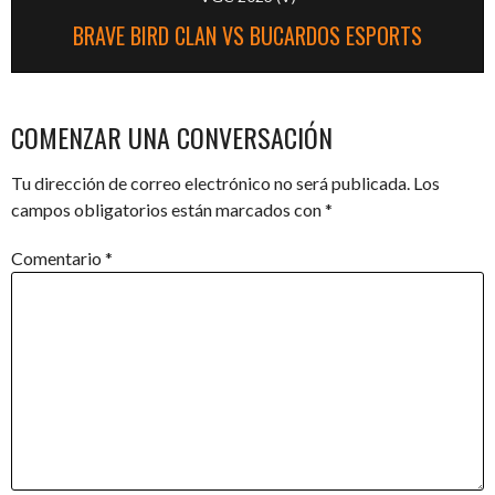
BRAVE BIRD CLAN VS BUCARDOS ESPORTS
COMENZAR UNA CONVERSACIÓN
Tu dirección de correo electrónico no será publicada.
Los
campos obligatorios están marcados con
*
Comentario
*