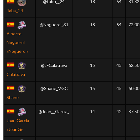
@tabu__24
18
54
81.82
Tabu_24
@Noguerol_31
18
54
72.00
Alberto
Noguerol
«Noguerol»
@JFCalatrava
15
45
62.50
Calatrava
@Shane_VGC
15
45
60.00
Shane
@Joan__Garcia_
14
42
87.50
Joan Garcia
«JoanG»