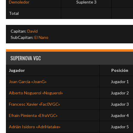
Demoledor
Suplente 3
Total
Capitan:
David
SubCapitan:
El Nano
SUPERNOVA VGC
Jugador
Posición
Joan Garcia «JoanG»
Jugador 1
Alberto Noguerol «Noguerol»
Jugador 2
Francesc Xavier «Fac0VGC»
Jugador 3
Efraín Pimienta «EfraVGC»
Jugador 4
Adrián Isidoro «AdriHatake»
Jugador 5