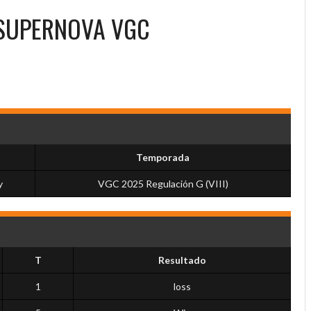
SUPERNOVA VGC
Temporada
y
VGC 2025 Regulación G (VIII)
T
Resultado
1
loss