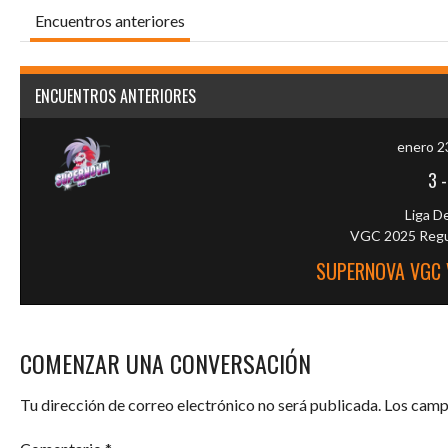
Encuentros anteriores
ENCUENTROS ANTERIORES
enero 2
3
Liga D
VGC 2025 Regul
SUPERNOVA VGC 
COMENZAR UNA CONVERSACIÓN
Tu dirección de correo electrónico no será publicada.
Los camp