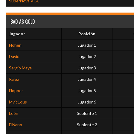
SuperNova VGC
BAD AS GOLD
Jugador
Posición
Hohen
Jugador 1
David
Jugador 2
Sergio Maya
Jugador 3
Ralex
Jugador 4
Flopper
Jugador 5
Mvic1ous
Jugador 6
León
Suplente 1
ElNano
Suplente 2