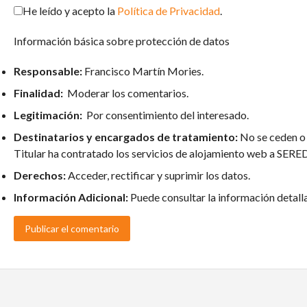
He leído y acepto la
Política de Privacidad
.
Información básica sobre protección de datos
Responsable:
Francisco Martín Mories.
Finalidad:
Moderar los comentarios.
Legitimación:
Por consentimiento del interesado.
Destinatarios y encargados de tratamiento:
No se ceden o 
Titular ha contratado los servicios de alojamiento web a SER
Derechos:
Acceder, rectificar y suprimir los datos.
Información Adicional:
Puede consultar la información detall