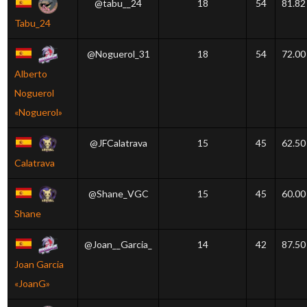
@tabu__24
18
54
81.82
Tabu_24
@Noguerol_31
18
54
72.00
Alberto
Noguerol
«Noguerol»
@JFCalatrava
15
45
62.50
Calatrava
@Shane_VGC
15
45
60.00
Shane
@Joan__Garcia_
14
42
87.50
Joan Garcia
«JoanG»