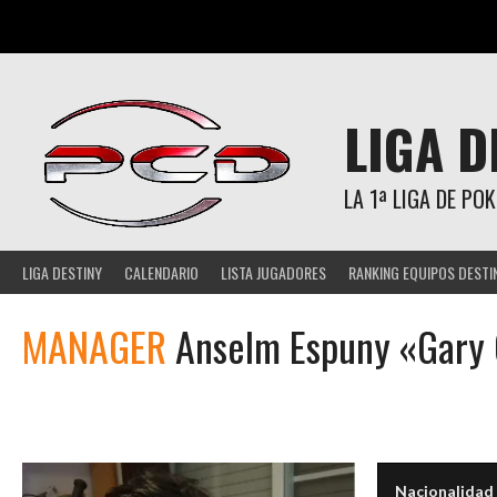
Saltar
al
contenido
LIGA D
LA 1ª LIGA DE P
LIGA DESTINY
CALENDARIO
LISTA JUGADORES
RANKING EQUIPOS DESTI
MANAGER
Anselm Espuny «Gary
Nacionalidad