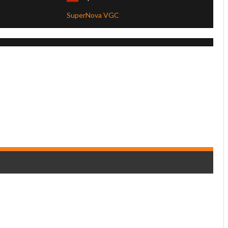
l
SuperNova VGC