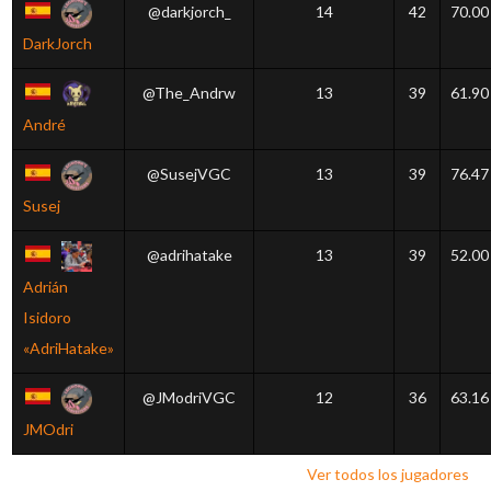
@darkjorch_
14
42
70.00
DarkJorch
@The_Andrw
13
39
61.90
André
@SusejVGC
13
39
76.47
Susej
@adrihatake
13
39
52.00
Adrián
Isidoro
«AdriHatake»
@JModriVGC
12
36
63.16
JMOdri
Ver todos los jugadores