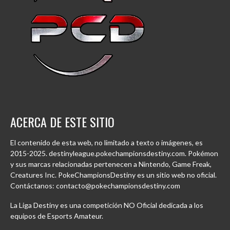
ACERCA DE ESTE SITIO
El contenido de esta web, no limitado a texto o imágenes, es
2015-2025. destinyleague.pokechampionsdestiny.com. Pokémon
y sus marcas relacionadas pertenecen a Nintendo, Game Freak,
Creatures Inc. PokeChampionsDestiny es un sitio web no oficial.
Contáctanos: contacto@pokechampionsdestiny.com
La Liga Destiny es una competición NO Oficial dedicada a los
equipos de Esports Amateur.