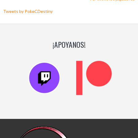
Tweets by PokeCDestiny
¡APOYANOS!