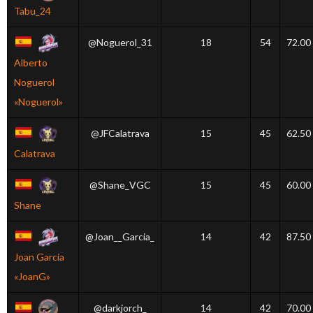
Tabu_24
@Noguerol_31
18
54
72.00
Alberto
Noguerol
«Noguerol»
@JFCalatrava
15
45
62.50
Calatrava
@Shane_VGC
15
45
60.00
Shane
@Joan__Garcia_
14
42
87.50
Joan Garcia
«JoanG»
@darkjorch_
14
42
70.00