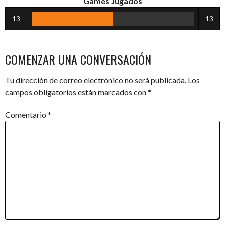
Games Jugados
13
13
COMENZAR UNA CONVERSACIÓN
Tu dirección de correo electrónico no será publicada.
Los
campos obligatorios están marcados con
*
Comentario
*