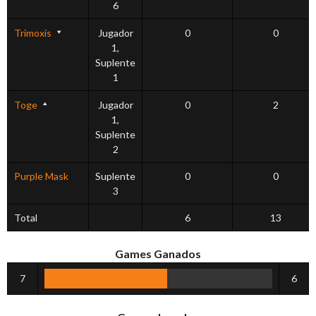
6
Trimoxis
Jugador
0
0
1,
Suplente
1
Toge
Jugador
0
2
1,
Suplente
2
Purple Mask
Suplente
0
0
3
Total
6
13
Games Ganados
7
6