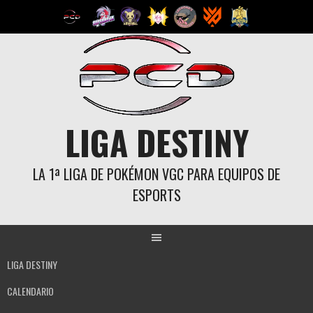
Saltar
al
contenido
LIGA DESTINY
LA 1ª LIGA DE POKÉMON VGC PARA EQUIPOS DE
ESPORTS
LIGA DESTINY
CALENDARIO