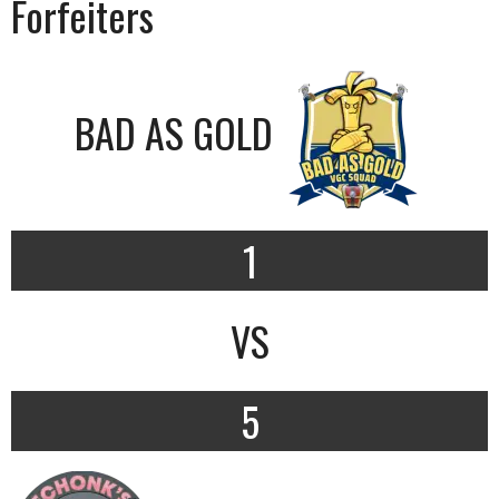
Forfeiters
BAD AS GOLD
1
VS
5