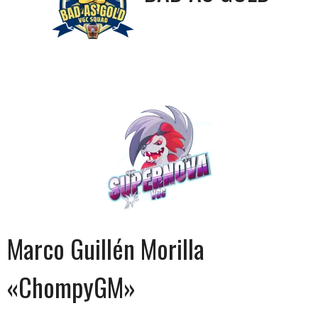
Marco Guillén Morilla
«ChompyGM»