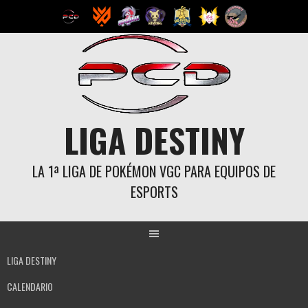
Saltar
al
contenido
LIGA DESTINY
LA 1ª LIGA DE POKÉMON VGC PARA EQUIPOS DE
ESPORTS
LIGA DESTINY
CALENDARIO