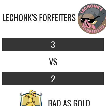
LECHONK’S FORFEITERS
3
VS
2
BAD AS GOLD