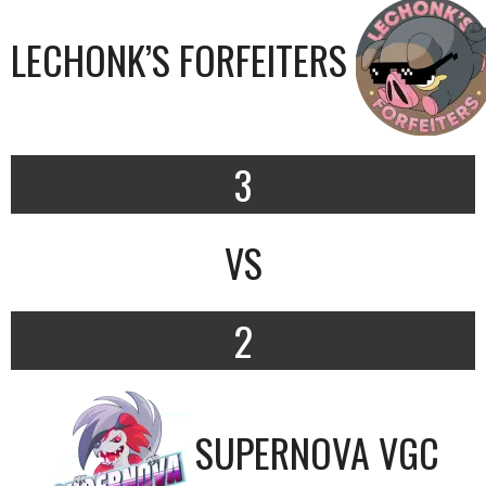
LECHONK’S FORFEITERS
3
VS
2
SUPERNOVA VGC