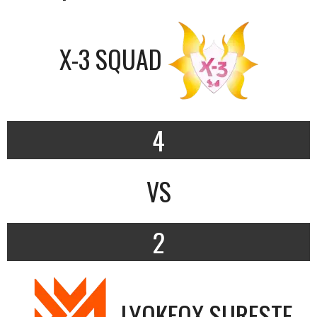
X-3 SQUAD
4
VS
2
LYOKFOX SURESTE