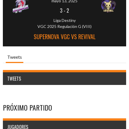
mayo 13, 2025
3
-
2
Liga Destiny
VGC 2025 Regulación G (VIII)
SUPERNOVA VGC VS REVIVAL
Tweets
TWEETS
PRÓXIMO PARTIDO
JUGADORES