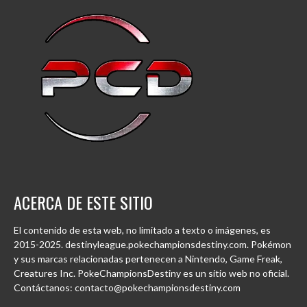
ACERCA DE ESTE SITIO
El contenido de esta web, no limitado a texto o imágenes, es
2015-2025. destinyleague.pokechampionsdestiny.com. Pokémon
y sus marcas relacionadas pertenecen a Nintendo, Game Freak,
Creatures Inc. PokeChampionsDestiny es un sitio web no oficial.
Contáctanos: contacto@pokechampionsdestiny.com