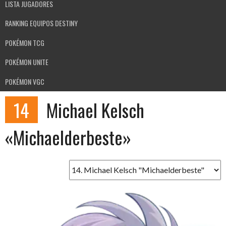
LISTA JUGADORES
RANKING EQUIPOS DESTINY
POKÉMON TCG
POKÉMON UNITE
POKÉMON VGC
14
Michael Kelsch
«Michaelderbeste»