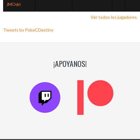
JMOdri
Ver todos los jugadores
Tweets by PokeCDestiny
¡APOYANOS!