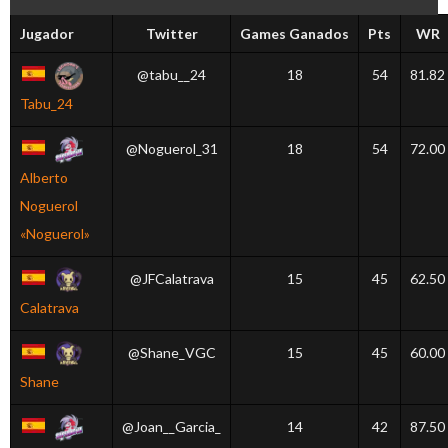
Jugador
Twitter
Games Ganados
Pts
WR
@tabu__24
18
54
81.82
Tabu_24
@Noguerol_31
18
54
72.00
Alberto
Noguerol
«Noguerol»
@JFCalatrava
15
45
62.50
Calatrava
@Shane_VGC
15
45
60.00
Shane
@Joan__Garcia_
14
42
87.50