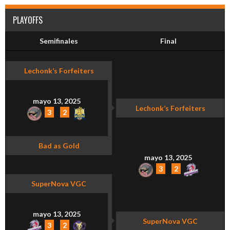
PLAYOFFS
Semifinales
Final
Lechonk’s Forfeiters
mayo 13, 2025
Lechonk’s Forfeiters
3
-
2
Bad as Gold
mayo 13, 2025
3
-
2
SuperNova VGC
mayo 13, 2025
SuperNova VGC
3
-
2