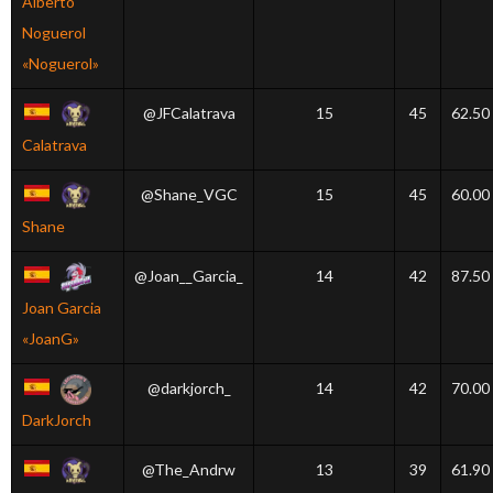
Alberto
Noguerol
«Noguerol»
@JFCalatrava
15
45
62.50
Calatrava
@Shane_VGC
15
45
60.00
Shane
@Joan__Garcia_
14
42
87.50
Joan Garcia
«JoanG»
@darkjorch_
14
42
70.00
DarkJorch
@The_Andrw
13
39
61.90