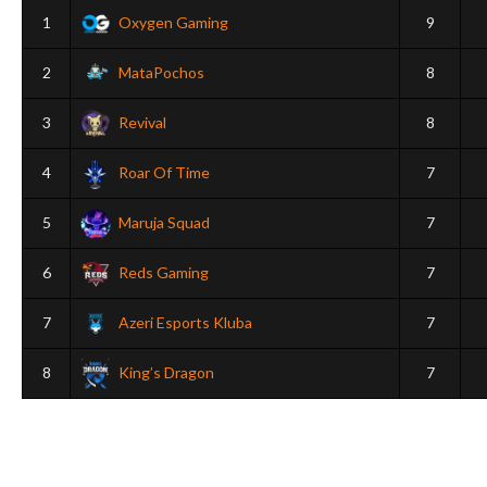
1
Oxygen Gaming
9
2
MataPochos
8
3
Revival
8
4
Roar Of Time
7
5
Maruja Squad
7
6
Reds Gaming
7
7
Azeri Esports Kluba
7
8
King’s Dragon
7