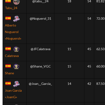
@tabu__24
18
54
81.82
Tabu_24
@Noguerol_31
18
54
72.00
Alberto
Noguerol
«Noguerol»
@JFCalatrava
15
45
62.50
Calatrava
@Shane_VGC
15
45
60.00
Shane
@Joan__Garcia_
14
42
87.50
Joan Garcia
«JoanG»