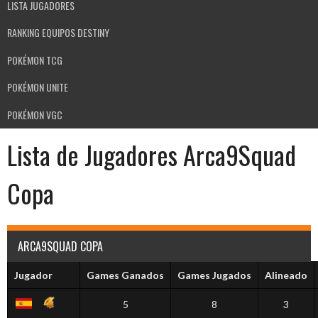
LISTA JUGADORES
RANKING EQUIPOS DESTINY
POKÉMON TCG
POKÉMON UNITE
POKÉMON VGC
Lista de Jugadores Arca9Squad
Copa
ARCA9SQUAD COPA
Jugador
Games Ganados
Games Jugados
Alineado
5
8
3