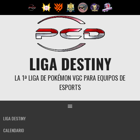
Saltar
al
contenido
LIGA DESTINY
LA 1ª LIGA DE POKÉMON VGC PARA EQUIPOS DE
ESPORTS
LIGA DESTINY
CALENDARIO