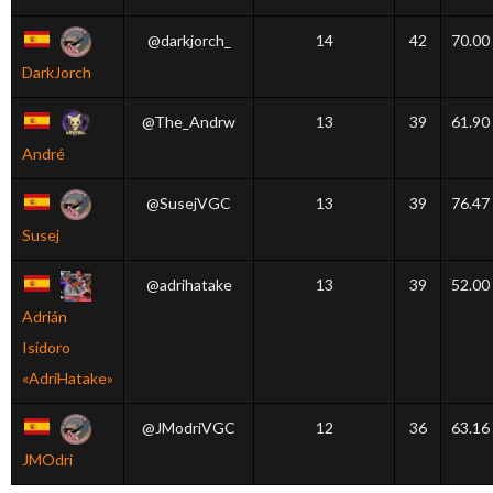
@darkjorch_
14
42
70.00
DarkJorch
@The_Andrw
13
39
61.90
André
@SusejVGC
13
39
76.47
Susej
@adrihatake
13
39
52.00
Adrián
Isidoro
«AdriHatake»
@JModriVGC
12
36
63.16
JMOdri