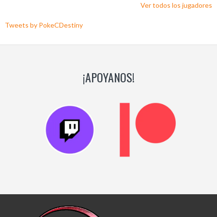
Ver todos los jugadores
Tweets by PokeCDestiny
¡APOYANOS!