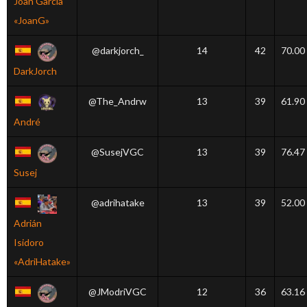
Joan Garcia
«JoanG»
@darkjorch_
14
42
70.00
DarkJorch
@The_Andrw
13
39
61.90
André
@SusejVGC
13
39
76.47
Susej
@adrihatake
13
39
52.00
Adrián
Isidoro
«AdriHatake»
@JModriVGC
12
36
63.16