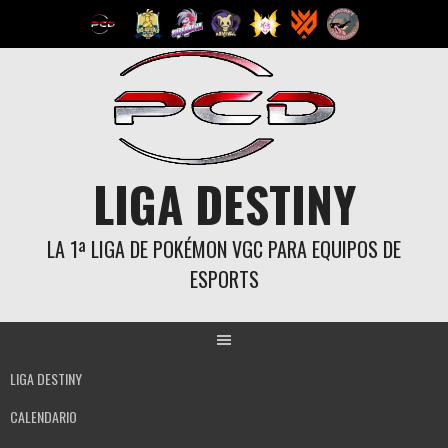
Saltar
al
contenido
LIGA DESTINY
LA 1ª LIGA DE POKÉMON VGC PARA EQUIPOS DE
ESPORTS
LIGA DESTINY
CALENDARIO