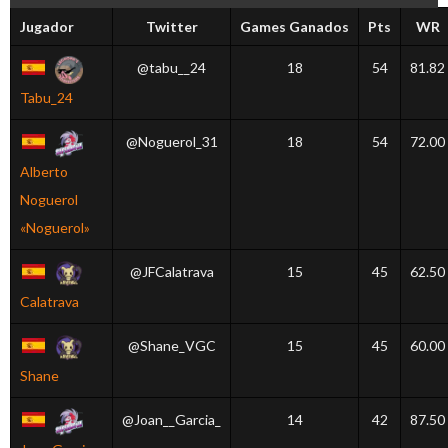
Jugador
Twitter
Games Ganados
Pts
WR
@tabu__24
18
54
81.82
Tabu_24
@Noguerol_31
18
54
72.00
Alberto
Noguerol
«Noguerol»
@JFCalatrava
15
45
62.50
Calatrava
@Shane_VGC
15
45
60.00
Shane
@Joan__Garcia_
14
42
87.50