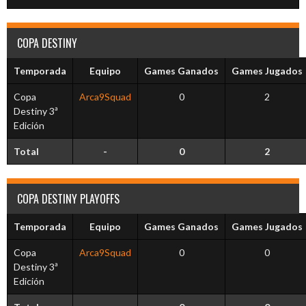
COPA DESTINY
Temporada
Equipo
Games Ganados
Games Jugados
Copa
Arca9Squad
0
2
Destiny 3ª
Edición
Total
-
0
2
COPA DESTINY PLAYOFFS
Temporada
Equipo
Games Ganados
Games Jugados
Copa
Arca9Squad
0
0
Destiny 3ª
Edición