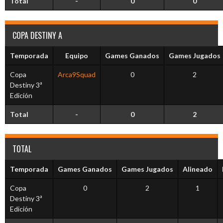
Total
-
0
0
COPA DESTINY A
Temporada
Equipo
Games Ganados
Games Jugados
Copa
Arca9Squad
0
2
Destiny 3ª
Edición
Total
-
0
2
TOTAL
Temporada
Games Ganados
Games Jugados
Alineado
Copa
0
2
1
Destiny 3ª
Edición