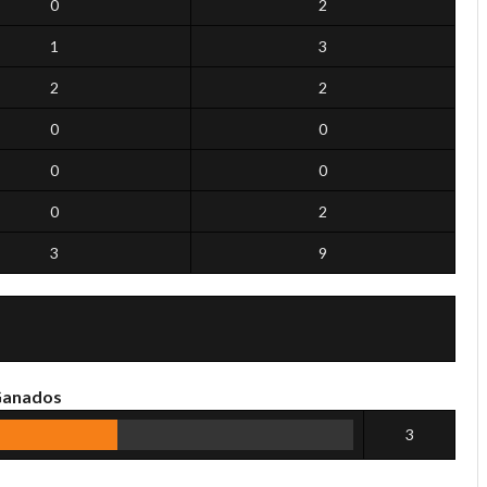
0
2
1
3
2
2
0
0
0
0
0
2
3
9
Ganados
3