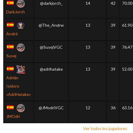
@darkjorch_
14
42
70.00
DarkJorch
@The_Andrw
13
39
61.90
André
@SusejVGC
13
39
76.47
Susej
@adrihatake
13
39
52.00
Adrián
Isidoro
«AdriHatake»
@JModriVGC
12
36
63.16
JMOdri
Ver todos los jugadores