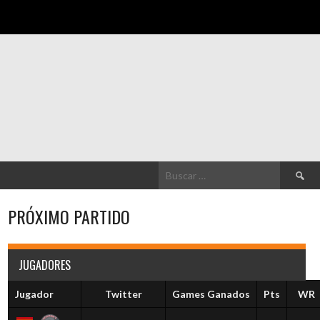
Buscar:
PRÓXIMO PARTIDO
JUGADORES
Jugador
Twitter
Games Ganados
Pts
WR