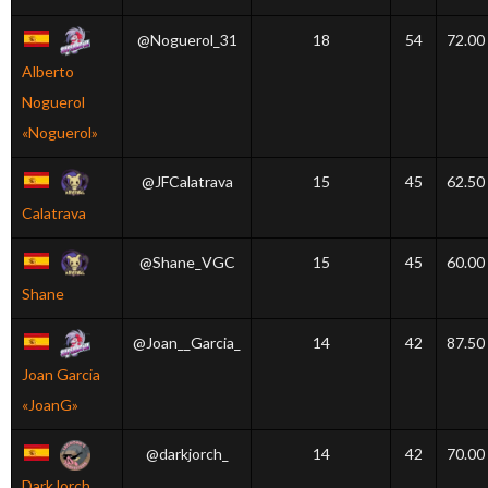
@Noguerol_31
18
54
72.00
Alberto
Noguerol
«Noguerol»
@JFCalatrava
15
45
62.50
Calatrava
@Shane_VGC
15
45
60.00
Shane
@Joan__Garcia_
14
42
87.50
Joan Garcia
«JoanG»
@darkjorch_
14
42
70.00
DarkJorch