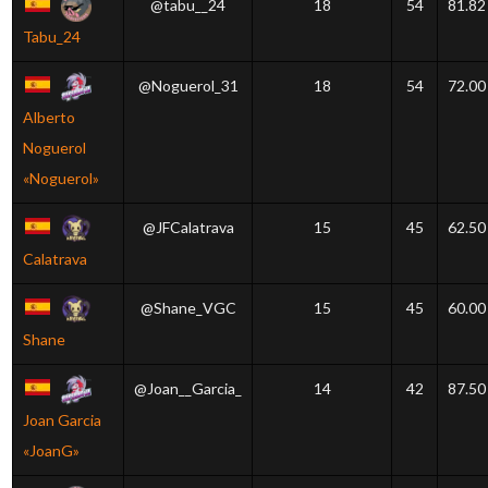
@tabu__24
18
54
81.82
Tabu_24
@Noguerol_31
18
54
72.00
Alberto
Noguerol
«Noguerol»
@JFCalatrava
15
45
62.50
Calatrava
@Shane_VGC
15
45
60.00
Shane
@Joan__Garcia_
14
42
87.50
Joan Garcia
«JoanG»