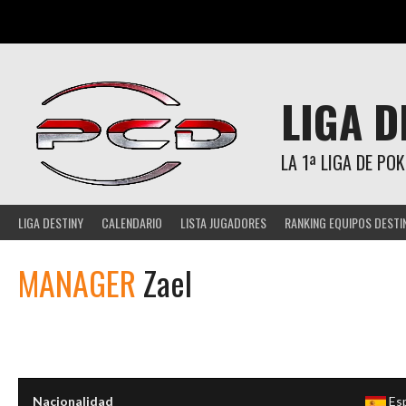
Saltar
al
contenido
LIGA D
LA 1ª LIGA DE P
LIGA DESTINY
CALENDARIO
LISTA JUGADORES
RANKING EQUIPOS DESTI
MANAGER
Zael
Nacionalidad
Es