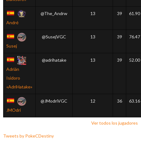
@The_Andrw
13
39
61.90
André
@SusejVGC
13
39
76.47
Susej
@adrihatake
13
39
52.00
Adrián
Isidoro
«AdriHatake»
@JModriVGC
12
36
63.16
JMOdri
Ver todos los jugadores
Tweets by PokeCDestiny