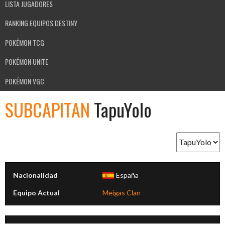
LISTA JUGADORES
RANKING EQUIPOS DESTINY
POKÉMON TCG
POKÉMON UNITE
POKÉMON VGC
SUBCAPITAN
TapuYolo
Nacionalidad
España
Equipo Actual
Meigas Clan