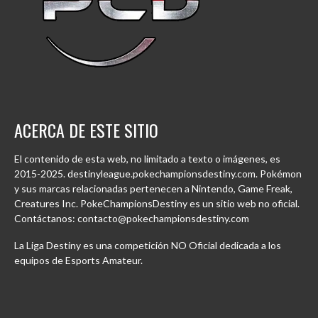
ACERCA DE ESTE SITIO
El contenido de esta web, no limitado a texto o imágenes, es
2015-2025. destinyleague.pokechampionsdestiny.com. Pokémon
y sus marcas relacionadas pertenecen a Nintendo, Game Freak,
Creatures Inc. PokeChampionsDestiny es un sitio web no oficial.
Contáctanos: contacto@pokechampionsdestiny.com
La Liga Destiny es una competición NO Oficial dedicada a los
equipos de Esports Amateur.