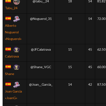
@tabu__24
18
54
81.82
Tabu_24
@Noguerol_31
18
54
72.00
Alberto
Noguerol
«Noguerol»
@JFCalatrava
15
45
62.50
Calatrava
@Shane_VGC
15
45
60.00
Shane
@Joan__Garcia_
14
42
87.50
Joan Garcia
«JoanG»