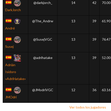
@darkjorch_
14
42
70.00
DarkJorch
@The_Andrw
13
39
61.90
André
@SusejVGC
13
39
76.47
Susej
@adrihatake
13
39
52.00
Adrián
Isidoro
«AdriHatake»
@JModriVGC
12
36
63.16
JMOdri
Ver todos los jugadores