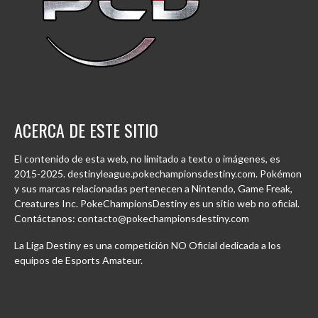
ACERCA DE ESTE SITIO
El contenido de esta web, no limitado a texto o imágenes, es
2015-2025. destinyleague.pokechampionsdestiny.com. Pokémon
y sus marcas relacionadas pertenecen a Nintendo, Game Freak,
Creatures Inc. PokeChampionsDestiny es un sitio web no oficial.
Contáctanos: contacto@pokechampionsdestiny.com
La Liga Destiny es una competición NO Oficial dedicada a los
equipos de Esports Amateur.