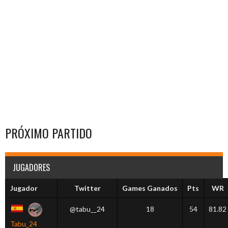
PRÓXIMO PARTIDO
JUGADORES
Jugador
Twitter
Games Ganados
Pts
WR
@tabu__24
18
54
81.82
Tabu_24