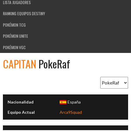
LISTA JUGADORES
RANKING EQUIPOS DESTINY
POKÉMON TCG
POKÉMON UNITE
POKÉMON VGC
CAPITAN
PokeRaf
Nacionalidad
España
Equipo Actual
Arca9Squad