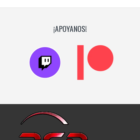
¡APOYANOS!